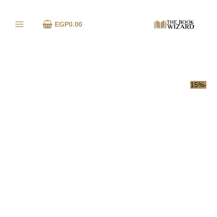
خطي
كمية
لى
Sticky
EGP
0.00
لمحتوى
strips
-15%