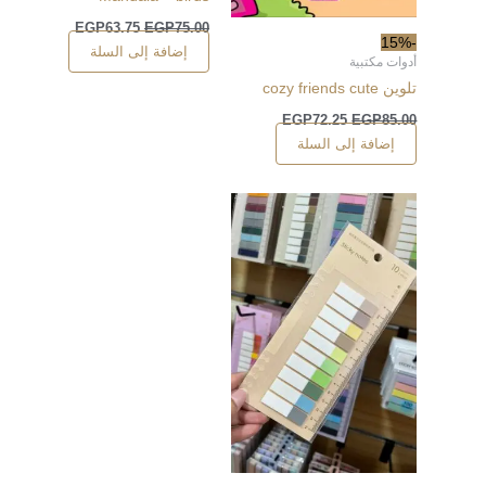
EGP
63.75
EGP
75.00
-15%
إضافة إلى السلة
أدوات مكتبية
تلوين cozy friends cute
EGP
72.25
EGP
85.00
إضافة إلى السلة