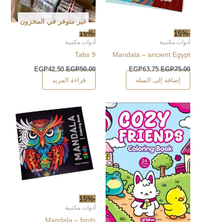
غير متوفر في المخزون
-15%
-15%
أدوات مكتبية
أدوات مكتبية
Tabs 9
Mandala – ancient Egypt
EGP
42.50
EGP
50.00
EGP
63.75
EGP
75.00
إضافة إلى السلة
قراءة المزيد
-15%
أدوات مكتبية
Mandala – birds