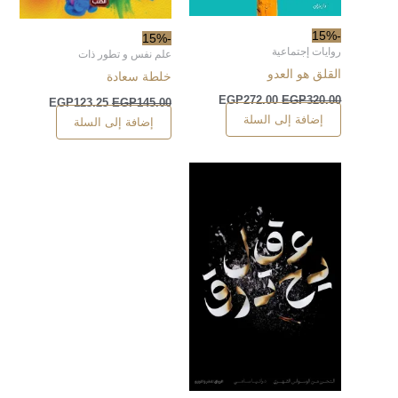
-15%
-15%
روايات إجتماعية
علم نفس و تطور ذات
القلق هو العدو
خلطة سعادة
EGP
272.00
EGP
320.00
EGP
123.25
EGP
145.00
إضافة إلى السلة
إضافة إلى السلة