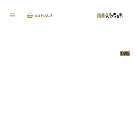
خطي
الكمية
لى
EGP
0.00
لمحتوى
-15%