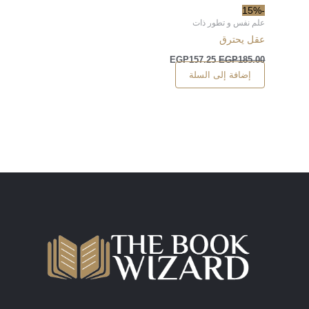
-15%
علم نفس و تطور ذات
عقل يحترق
EGP
157.25
EGP
185.00
إضافة إلى السلة