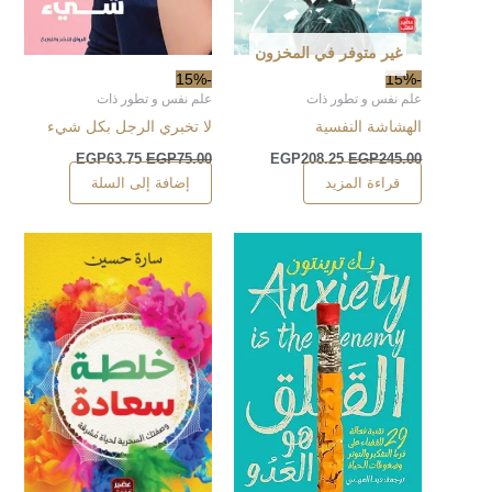
غير متوفر في المخزون
-15%
-15%
علم نفس و تطور ذات
علم نفس و تطور ذات
الهشاشة النفسية
لا تخبري الرجل بكل شيء
EGP
63.75
EGP
75.00
EGP
208.25
EGP
245.00
قراءة المزيد
إضافة إلى السلة