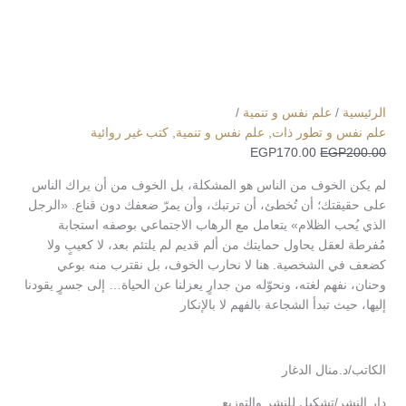
الرئيسية
/
علم نفس و تنمية
/
علم نفس و تطور ذات
,
علم نفس و تنمية
,
كتب غير روائية
EGP
170.00
EGP
200.00
لم يكن الخوف من الناس هو المشكلة، بل الخوف من أن يراك الناس
على حقيقتك؛ أن تُخطئ، أن ترتبك، وأن يمرّ ضعفك دون قناع. «الرجل
الذي يُحب الظلام» يتعامل مع الرهاب الاجتماعي بوصفه استجابة
مُفرطة لعقل يحاول حمايتك من ألم قديم لم يلتئم بعد، لا كعيبٍ ولا
كضعف في الشخصية. هنا لا نحارب الخوف، بل نقترب منه بوعي
وحنان، نفهم لغته، ونحوّله من جدارٍ يعزلنا عن الحياة… إلى جسرٍ يقودنا
إليها، حيث تبدأ الشجاعة بالفهم لا بالإنكار
الكاتب/د.منال الدغار
دار النشر/تشكيل للنشر والتوزيع