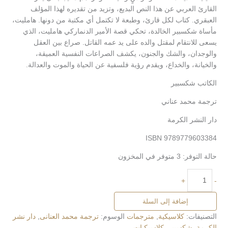
القارئ العربي عن هذا النص البديع، وتزيد من تقديره لهذا المؤلف
العبقري. كتاب لكل قارئ، وطبعة لا تكتمل أي مكتبة من دونها. هامليت،
مأساة شكسبير الخالدة، تحكي قصة الأمير الدنماركي هامليت، الذي
يسعى للانتقام لمقتل والده على يد عمه القاتل. صراع بين العقل
والوجدان، والشك والجنون، يكشف الصراعات النفسية العميقة،
والخيانة، والخداع، ويقدم رؤية فلسفية عن الحياة والموت والعدالة.
الكاتب شكسبير
ترجمة محمد عناني
دار النشر الكرمة
ISBN 9789779603384
حالة التوفر:
3 متوفر في المخزون
+
-
إضافة إلى السلة
التصنيفات:
كلاسيكية
,
مترجمات
الوسوم:
ترجمة محمد العنانى
,
دار نشر
الكرمة
,
شكسبير
,
كلاسيكيات