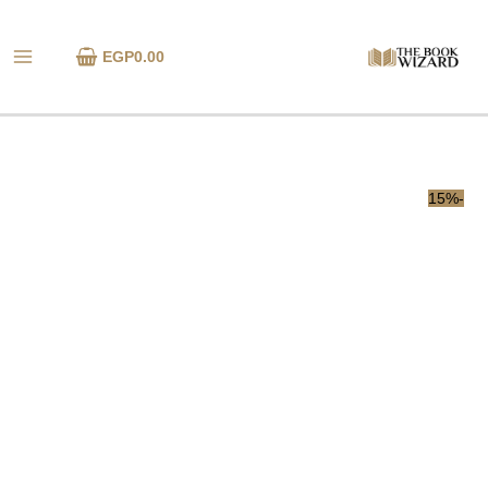
خطي
كمية
لى
هاملت
EGP
0.00
لمحتوى
-15%