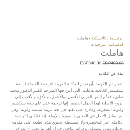
الرئيسية
/
كلاسيكية
/ هاملت
كلاسيكية
,
مترجمات
هاملت
EGP
340.00
EGP
400.00
نبذة عن الكتاب
.تفخر دار الكرمة بأن تقدم للمكتبة العربية الترجمة الكاملة لرائعة
شيكسبير الخالدة: هاملت، التي أبدع فيها المترجم الكبير الدكتور محمد
عناني، فقدَّم النص العربي الأفضل، والأجمل، والأدق، والأقرب إلى
الروح الأصلية لهذا العمل العظيم. إنها ترجمة على علم بلغة شيكسبير
وفنونه الشعرية، وقادرة على نقلها في لغة عربية سلسة وقوية، وفي
نص يماثل الأصل في المعنى والصورة والإيقاع. إضافةً إلى الترجمة
الكاملة، غير المختصرة ولا المبسطة، تحتوي هذه الطبعة على مقدمة
تحليلية نقدية مفصلة، وحواشٍ وافية، فتوفر أهم ما يجب أن يعرفه