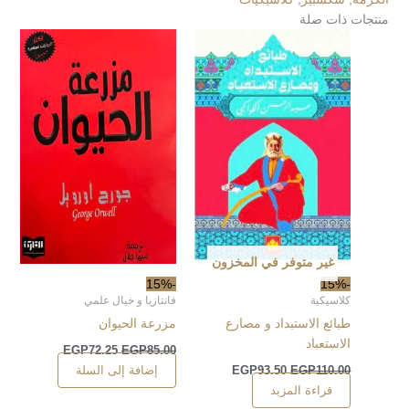
منتجات ذات صلة
غير متوفر في المخزون
-15%
-15%
كلاسيكية
فانتازيا و خيال علمي
طبائع الاستبداد و مصارع
مزرعة الحيوان
الاستعباد
EGP
72.25
EGP
85.00
إضافة إلى السلة
EGP
93.50
EGP
110.00
قراءة المزيد