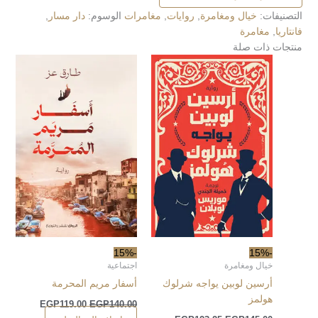
التصنيفات:
خيال ومغامرة
,
روايات
,
مغامرات
الوسوم:
دار مسار
,
فانتاريا
,
مغامرة
منتجات ذات صلة
-15%
-15%
خيال ومغامرة
اجتماعية
أرسين لوبين يواجه شرلوك
أسفار مريم المحرمة
هولمز
EGP
119.00
EGP
140.00