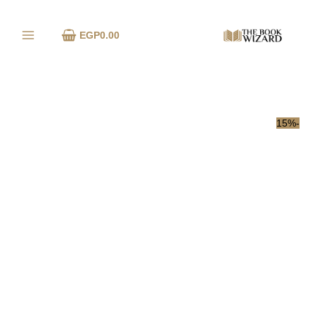
خطي
كمية
تخفيضات!
لى
نبع
EGP
0.00
لمحتوى
الأثير
(الجزء
الثاني)
-15%