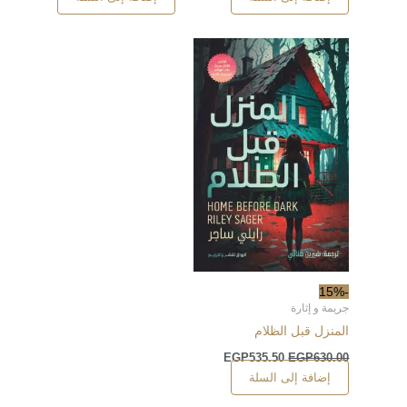
-15%
جريمة و إثارة
المنزل قبل الظلام
EGP
535.50
EGP
630.00
إضافة إلى السلة