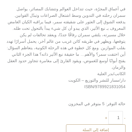
في أعماق المجرّة، حيث تتداخل العوالم وتتشابك المصائر، يواصل
سمران رحلته في التدوين وسط اشتعال الصراعات وتبدّل القوانين.
يدفعه الشوق إلى العثور على شقيقته سمر، فيما يراقبه الكيان الغامض
المعروف بـ نبع الأثير، الذي يبدو أن كل شيء يبدأ بالتحول تحت ظله.
خلال مسيرته، يلتقي سمران رفاقًا جددًا، ويعقد تحالفات لم يكن
يتوقعها، ويظهر في طريقه كائن غريب من عالم آخر، يحمل أسرارًا تهدد
بقلب الموازين. ومع كل خطوة في هذه الرحلة الكونية، يتعاظم السؤال:
أين اختفت سمر؟ والأهم… ما حقيقة نبع الأثير ذاته؟ هذا الجزء الثاني
يفتح أبوابًا أوسع للغموض، ويقود القارئ إلى مغامرة تتجاوز حدود العقل
والزمان.
الكاتب/بدر العلية
دار/مسار للنشر والتوزيع – الكويت
ISBN/9789921831054
حالة التوفر:
5 متوفر في المخزون
+
-
إضافة إلى السلة