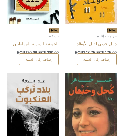
-15%
-15%
جريمة و إثارة
تاريخية
دليل جدتي لقتل الأوغاد
الجمعية السرية للمواطنين
EGP
170.00
EGP
200.00
EGP
148.75
EGP
175.00
إضافة إلى السلة
إضافة إلى السلة