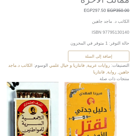
EGP
297.50
EGP
350.00
الكاتب د. ماجد جاهين
ISBN 97795130140
حالة التوفر:
1 متوفر في المخزون
إضافة إلى السلة
التصنيفات:
روايات عربية
,
فانتازيا و خيال علمي
الوسوم:
الكاتب د.ماجد
جاهين
,
رواية
,
فانتازيا
منتجات ذات صلة