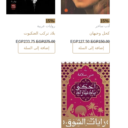
-15%
-15%
أدب ساخر
روايات عربية
كحل وحبهان
بلاد تركب العنكبوت
EGP
233.75
EGP
275.00
EGP
127.50
EGP
150.00
إضافة إلى السلة
إضافة إلى السلة