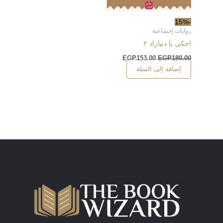
-15%
روايات إجتماعية
احكى يا دنيازاد ٢
EGP
153.00
EGP
180.00
إضافة إلى السلة