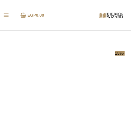
خطي
كمية
لى
مجلد
EGP
0.00
لمحتوى
حكايات
جدو
ج2
-21عدد
-15%