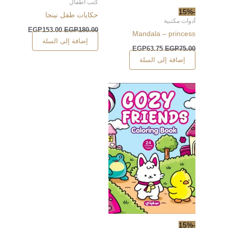
كتب أطفال
-15%
حكايات طفل نينجا
أدوات مكتبية
EGP
153.00
EGP
180.00
Mandala – princess
إضافة إلى السلة
EGP
63.75
EGP
75.00
إضافة إلى السلة
-15%