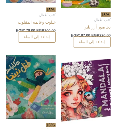
-15%
-15%
كتب أطفال
كتب أطفال
غيلوب وعالمه المقلوب
ديناصور أرز بلبن
EGP
170.00
EGP
200.00
EGP
187.00
EGP
220.00
إضافة إلى السلة
إضافة إلى السلة
-15%