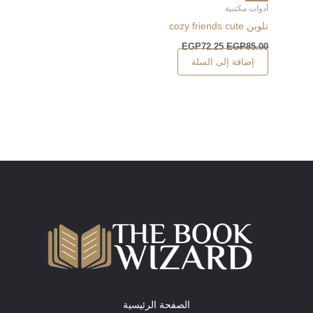
أدوات مكتبية
تلوين cozy friends cute
EGP
72.25
EGP
85.00
إضافة إلى السلة
الصفحة الرئيسية