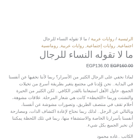
الرئيسية
/
روايات عربية
/ ما لا تقوله النساء للرجال
اجتماعية
,
روايات إجتماعية
,
روايات عربية
,
رومانسية
ما لا تقوله النساء للرجال
EGP
136.00
EGP
160.00
لماذا نخفي على الرجال الكثير من الأسرار؟ ربما لأننا نخفيها عن أنفسنا
في البداية.. نحن وُلِدنا في مجتمع يتغير بطريقة أسرع من تخيلات
الجميع، حاول الأهل استيعابنا بالقدر الكافي.. لكن الكثير من الحيرة
والتشتت وربما «اللخبطة» كانت هي شعار المرحلة. علاقات مشوهة،
أحلام تقف في منتصف الطريق، وتصورات مشوشة عن أنفسنا،
وبالتالي عن الرجل.. لذلك ربما نحتاج لإعادة اكتشاف الذات، ومصارحة
أنفسنا بأسرارنا الخاصة والاستشفاء منها، ربما في تلك اللحظة يمكننا
أن نخبر الجميع بكل شيء.
الكاتب ..غاده محمود