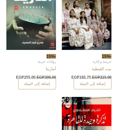
-15%
-15%
جريمة و إثارة
روايات عربية
بيت القبطية
أماريتا
EGP
255.00
EGP
300.00
EGP
182.75
EGP
215.00
إضافة إلى السلة
إضافة إلى السلة