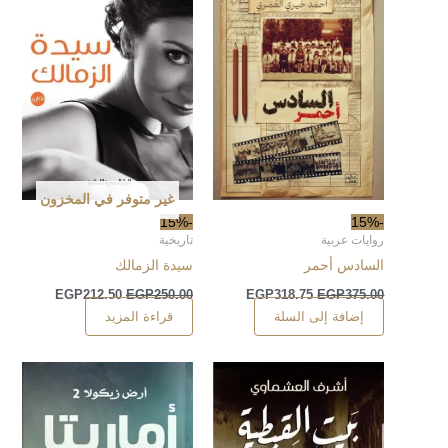
غير متوفر في المخزون
-15%
-15%
روايات عربية
تاريخية
السادس أحمر
سيدة الزمالك
EGP
212.50
EGP
250.00
EGP
318.75
EGP
375.00
إضافة إلى السلة
قراءة المزيد