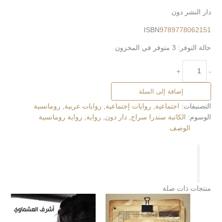
دار النشر دون
ISBN
9789778062151
حالة التوفر:
3 متوفر في المخزون
+
-
إضافة إلى السلة
التصنيفات:
اجتماعية
,
روايات إجتماعية
,
روايات عربية
,
رومانسية
الوسوم:
الكاتبة سندرا سراج
,
دار دون
,
رواية
,
رواية رومانسية
الوصف
منتجات ذات صلة