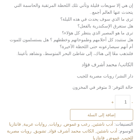
إن هي إلا سويعات قليلة وتأتي تلك اللحظة المرتقبة والحاسمة التي
يتحدث عنها العالم أجمع..
ترى ما الذي سوف يحدث في هذه الليلة؟
هل ستغرق الإسكندرية بالفعل؟
ترى ما هو المصير الذي ينتظر كل هؤلاء؟
هل ستتبدد كل أحلامهم وطموحاتهم وخططهم ؟ هل يستسلمون للموت
أم أنهم سيصارعونه حتى اللحظة الأخيرة؟
فلنذهب معًا إلى هناك، إلى شاطئ البحر المتوسط، ونشاهد بأعيننا.
الكاتب/ محمد أشرف فؤاد
دار النشر/ رويات مصرية للجيب
حالة التوفر:
3 متوفر في المخزون
+
-
إضافة إلى السلة
التصنيفات:
أدب ناشئين
,
رعب و غموض
,
روايات
,
روايات عربية
,
فانتازيا
الوسوم:
أدب ناشئين
,
الكاتب محمد أشرف فؤاد
,
تشويق
,
رويات مصرية
للجيب
,
غموض
,
فانتازيا