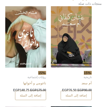
منتجات ذات صلة
-15%
-15%
تاريخية
روايات إجتماعية
أم سعد
ناعومي و أخواتها
EGP
148.75
EGP
175.00
EGP
76.50
EGP
90.00
إضافة إلى السلة
إضافة إلى السلة