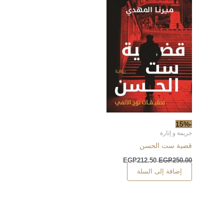
-15%
جريمة و إثارة
قضية ست الحسن
EGP
212.50
EGP
250.00
إضافة إلى السلة