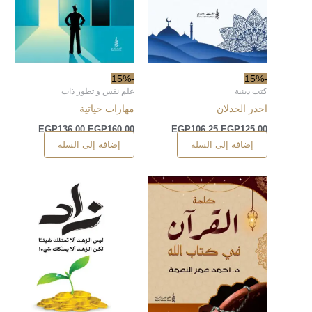
-15%
-15%
كتب دينية
علم نفس و تطور ذات
احذر الخذلان
مهارات حياتية
EGP
136.00
EGP
160.00
EGP
106.25
EGP
125.00
إضافة إلى السلة
إضافة إلى السلة