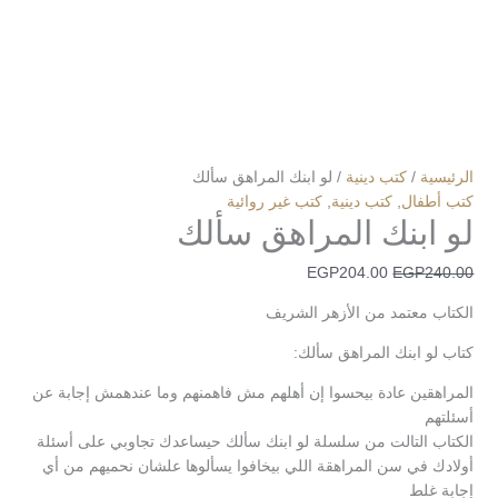
الرئيسية
/
كتب دينية
/ لو ابنك المراهق سألك
كتب أطفال
,
كتب دينية
,
كتب غير روائية
لو ابنك المراهق سألك
EGP
204.00
EGP
240.00
الكتاب معتمد من الأزهر الشريف
كتاب لو ابنك المراهق سألك:
المراهقين عادة بيحسوا إن أهلهم مش فاهمنهم وما عندهمش إجابة عن
أسئلتهم
الكتاب التالت من سلسلة لو ابنك سألك حيساعدك تجاوبي على أسئلة
أولادك في سن المراهقة اللي بيخافوا يسألوها علشان نحميهم من أي
إجابة غلط