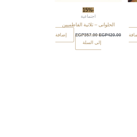
-15%
اجتماعية
الحلوانى – ثلاثية الفاطميين
افة
إضافة
EGP
357.00
EGP
420.00
إلى السلة