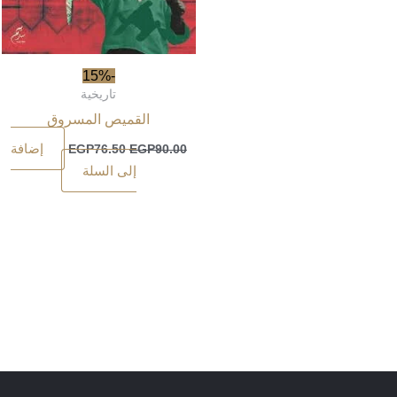
-15%
تاريخية
القميص المسروق
إضافة
EGP
76.50
EGP
90.00
إلى السلة