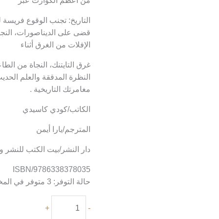
من أعظم الكوارث عبر
التاريخ: تجنب الوقوع فريسة 
قضى على الديناصورات، النجا
الإفلات من الغرق أثناء
غرق التايتنك، النجاة من الطا
النظرة المدققة والعلم الحد
مغامرتك التاريخية .
الكاتب/كودي كاسيدي
المترجم/يارا أيمن
دار النشر/بيت الكتب للنشر وا
ISBN/9786338378035
حالة التوفر:
3 متوفر في المخزون
+
-