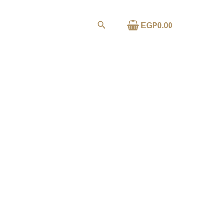
خطي
لى
البحث
0.00
EGP
ا
لمحتوى