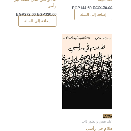
وأمي
EGP
144.50
EGP
170.00
إضافة إلى السلة
EGP
272.00
EGP
320.00
إضافة إلى السلة
-15%
علم نفس و تطور ذات
ظلام فى رأسى