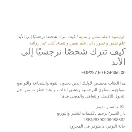
الرئيسية
/
علم نفس و تنمية
/ كيف تترك شخصًا نرجسيًا إلى الأبد
علم نفس و تطور ذات
,
علم نفس و تنمية
,
كتب غير روائية
كيف تترك شخصًا نرجسيًا إلى
الأبد
EGP
297.50
EGP
350.00
هذا الكتاب مخصص لأولئك الذين يجدون القوة والشجاعة والتواضع،
لمواجهة مساوئ النرجسية وعشق الذات، واتخاذ خطوات من أجل
التحول للأفضل والتعافي والمضي قدمًا”
الكاتب/سارة ديفز
دار النشر/الرسم بالكلمات للنشر والتوزيع
ISBN/8890009088562
حالة التوفر:
2 متوفر في المخزون