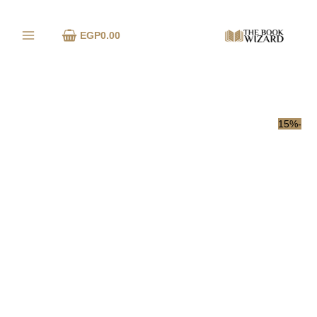
خطي
كمية
لى
كيف
EGP
0.00
لمحتوى
تترك
شخصًا
نرجسيًا
إلى
الأبد
-15%