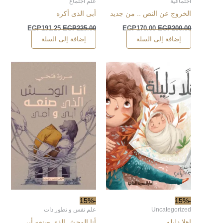
اجتماعية
علم اجتماع
الخروج عن النص .. من جديد
أبى الذى أكره
EGP
191.25
EGP
225.00
EGP
170.00
EGP
200.00
إضافة إلى السلة
إضافة إلى السلة
-15%
-15%
Uncategorized
علم نفس و تطور ذات
اهلا دليله
أنا الوحش الذي صنعه أبي