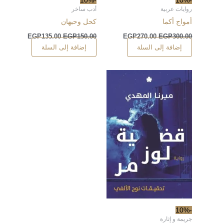
-10%
-10%
روايات عربية
أدب ساخر
أمواج أكما
كحل وحبهان
EGP
135.00
EGP
150.00
EGP
270.00
EGP
300.00
إضافة إلى السلة
إضافة إلى السلة
-10%
جريمة و إثارة