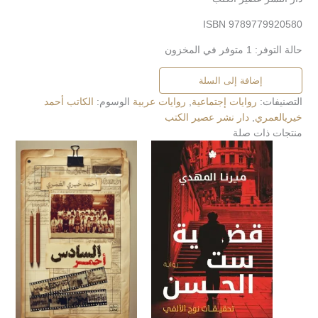
ISBN 9789779920580
حالة التوفر:
1 متوفر في المخزون
إضافة إلى السلة
التصنيفات:
روايات إجتماعية
,
روايات عربية
الوسوم:
الكاتب أحمد
خيريالعمري
,
دار نشر عصير الكتب
منتجات ذات صلة