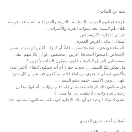
نبذة عن الكتاب :
أقرباء فرقتهم الحرب ، السياسة ، التاريخ والجغرافية ، ثم جاءت فرصة
للقاءِ يلم الشمل بعد سنوات الغربة والأغتراب ..
الزمان : إجازة الكريسماس
المكان : مكة ، لغرض العمرة
الأسماء هىَ هىَ ، الملامح تغيرت قليلًا أو كثيرًا .. لكنهم لم يعودوا نفس
الأشخاص ،أصبحوا أشخاصًا آخرين ، مختلفين ، لو أن كلا منهم التقى
بنفسه قبل الفراق لأنكرها ، فكيف سيكون اللقاء بالأخرين ؟
هل يمكن لِلَمَّ الشمل أن يحدث حقا ؟ أم أنه سيكون اللقاء الأخير الذى
يتأكدون فيه أن لا جدوى من لقاء قادم ، يتأكدون فيه من أن كل شئ
انتهى .. ومن الأفضل ختمه بختم النسيان ..
هل ستكون تلك الرحلة مقدمة لرحلة ذهاب وإياب ، أم انها ستكون
رحلة باتجاه واحد ، لا يلتفت إلى ما مضى ؟
الشئ المؤكد الوحيد هو أن تلك الإجازة فى مكة ، ستكون استثنائية جدا
المؤلف أحمد خيري العمري
دار النشر عصير الكتب