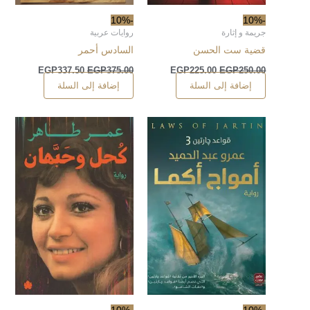
-10%
-10%
جريمة و إثارة
روايات عربية
قضية ست الحسن
السادس أحمر
EGP
337.50
EGP
375.00
EGP
225.00
EGP
250.00
إضافة إلى السلة
إضافة إلى السلة