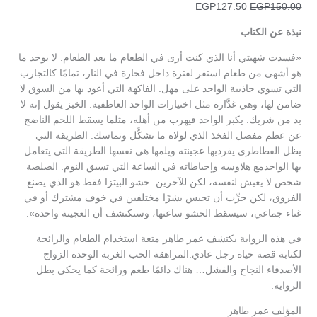
EGP
127.50
EGP
150.00
نبذة عن الكتاب
«فسدت شهيتي أنا الذي كنت أرى في الطعام ما بعد الطعام. لا يوجد ما
هو أشهى من طعام استقر لفترة داخل فخارة في النار، تمامًا كالتجارب
التي تسوي جاذبية الواحد على مهل. الفاكهة التي أعود بها من السوق لا
ضامن لها، وهي غدَّارة مثل اختيارات الواحد العاطفية. الخبز يقول إنه لا
بد من شريك. يكبر الواحد فيهرب من أهله، مثلما يسقط اللحم الناضج
عن عظم مفصل الفخذ الذي لولاه ما تشكَّل وتماسك. الطريقة التي
يظل الفطاطري يفردبها عجينته ويلمها هي نفسها الطريقة التي يتعامل
بها الواحدمع هلاوسه وإحباطاته في الساعة التي تسبق النوم. الصلصة
شخص لا يعيش لنفسه، لكن للآخرين. حشو البيتزا فقط هو الذي يصنع
الفروق، لكن جرِّب أن تحبس بشرًا مختلفين في خوف مشترك أو في
غناء جماعي، سيسقط الحشو ساعتها، وستكتشف أن العجينة واحدة».
في هذه الرواية يكتشف عمر طاهر متعة استخدام الطعام والرائحة
لكتابة قصة حياة رجل عادي.المراهقة الحب الغربة الوحدة الزواج
الأصدقاء النجاح والفشل… هناك دائمًا طعم ورائحة كما يحكي بطل
الرواية.
المؤلف عمر طاهر