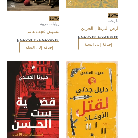
-15%
-15%
تاريخية
روايات عربية
أرض البرتقال الحزين
بنسيون عجب هانم
EGP
85.00
EGP
100.00
EGP
250.75
EGP
295.00
إضافة إلى السلة
إضافة إلى السلة