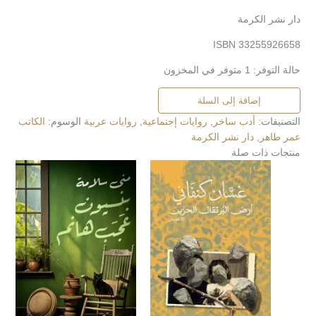
دار نشر الكرمة
ISBN 33255926658
حالة التوفر:
1 متوفر في المخزون
إضافة إلى السلة
التصنيفات:
أدب ساخر
,
روايات إجتماعية
,
روايات عربية
الوسوم:
الكاتب
عمر طاهر
,
دار نشر الكرمة
منتجات ذات صلة