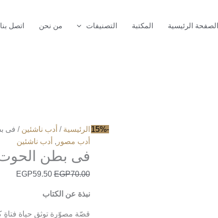
كمية
فى
لصفحة الرئيسية
المكتبة
التصنيفات
من نحن
اتصل بنا
بطن
الحوت
-15%
الرئيسية
/
أدب ناشئين
/ فى ب
أدب مصور
,
أدب ناشئين
فى بطن الحوت
EGP
59.50
EGP
70.00
نبذة عن الكتاب
قصّة مصوّرة توثق حياة فتاةٍ 