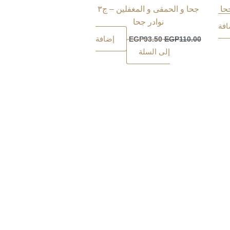
جحا و الحمقى و المغفلين – ج٣
نوادر جحا
افة
إضافة
EGP
93.50
EGP
110.00
إلى السلة