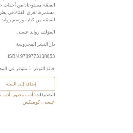
القصّة مستوحاة من أحداث حق
مستمرة. تغرق الفتاة في بطن 
القصّة من كتابة ورسم رواند
المؤلف رواند عيسى
دار النشر المحروسة
ISBN 9789773138653
حالة التوفر:
1 متوفر في المخزون
إضافة إلى السلة
التصنيفات:
أدب مصور
,
أدب ن
عيسى
,
كوميكس