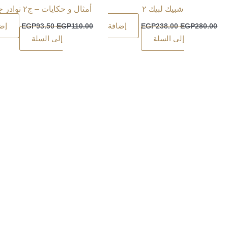
شبيك لبيك ٢
أمثال و حكايات – ج٢ نوادر جحا
إضافة
إض
EGP
93.50
EGP
110.00
EGP
238.00
EGP
280.00
إلى السلة
إلى السلة