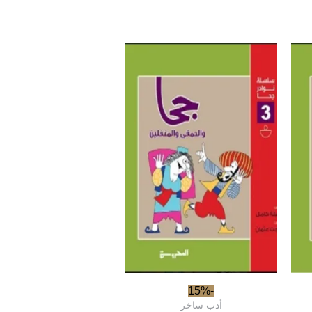
-15%
أدب ساخر