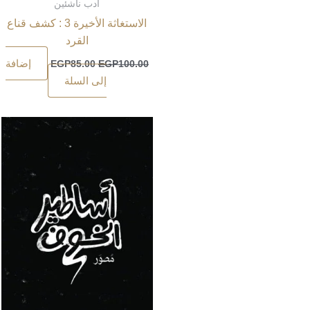
أدب ناشئين
الاستغاثة الأخيرة 3 : كشف قناع
القرد
إضافة
EGP
85.00
EGP
100.00
إلى السلة