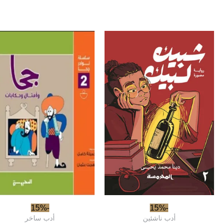
-15%
-15%
أدب ناشئين
أدب ساخر