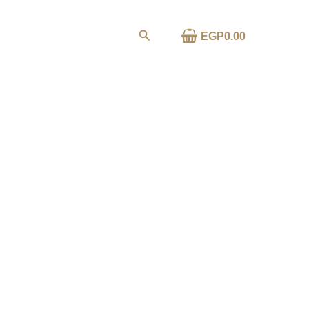
خطي
لى
البحث
0.00
EGP
ا
لمحتوى