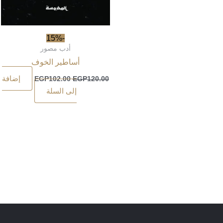
-15%
أدب مصور
أساطير الخوف
إضافة
EGP
102.00
EGP
120.00
إلى السلة