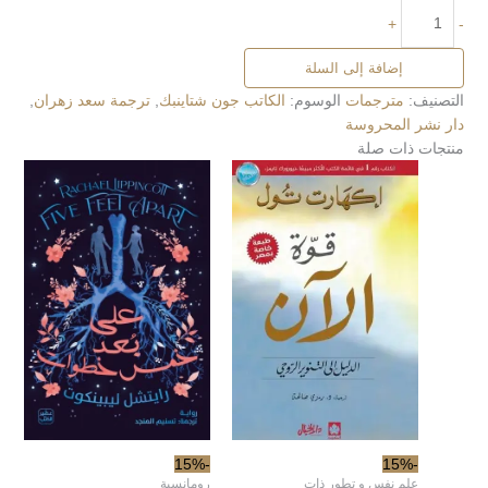
+
-
إضافة إلى السلة
التصنيف:
مترجمات
الوسوم:
الكاتب جون شتاينبك
,
ترجمة سعد زهران
,
دار نشر المحروسة
منتجات ذات صلة
-15%
-15%
علم نفس و تطور ذات
رومانسية