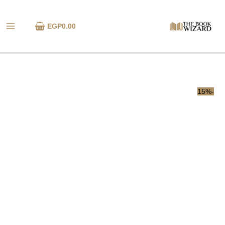
خطي
كمية
لى
عناقيد
EGP
0.00
لمحتوى
الغضب
-15%