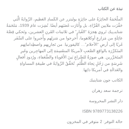
نبذة عن الكتاب
الملْحَمَةُ الحائِزَةُ على جائِزَةِ بوليتزر عن الكَسادِ العَظيمِ، الرِّوايَةُ الَّتي
حَفَّزَت ملايين القُرَّاءِ، بل وأَثارَت غَضَبَهم أيضًا. نُشِرَت عامَ 1939، مَلحَمَةُ
شتاينـﭘيك تَروي هِجرَةَ “الغُبار” في ثلاثينات القَرنِ العشرين، وتَحكي قِصَّةَ
عائِلَةٍ من مَزارِعِ أوكلاهوما، أُخرِجوا من مَنزلِهم وأُجبرِوا على السَّفَر
غَربًا إلى أرضِ “الأحلام”… كاليفورنيا. من تَجارِبِهم واصطِداماتِهم
المتَكرِّرَة بالواقِعِ الصَّعبِ لأمريكا المنقَسِمَةِ إلى المهاجِرين وغَيرِ
المتَحَرِّرين. هي صورَةٌ للصِّراعِ بَينَ الأَقوياءِ والضُّعَفاءِ، ورُدودِ أَفعالٍ
شَرِسَةٍ من رَجُلٍ تِجاهَ الظُّلمِ. تُحَقِّقُ الرِّوايَةُ في طبيعَةِ المساواةِ
والعَدالَةِ في أمريكا ذاتِها.
الكاتب جون شتاينبك
ترجمة سعد زهران
دار النشر المحروسة
ISBN 9789773138226
حالة التوفر:
2 متوفر في المخزون