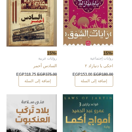
-15%
-15%
روايات إجتماعية
روايات عربية
احكى يا دنيازاد ٢
السادس أحمر
EGP
318.75
EGP
375.00
EGP
153.00
EGP
180.00
إضافة إلى السلة
إضافة إلى السلة