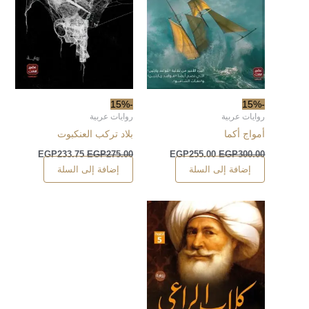
-15%
-15%
روايات عربية
روايات عربية
أمواج أكما
بلاد تركب العنكبوت
EGP
233.75
EGP
275.00
EGP
255.00
EGP
300.00
إضافة إلى السلة
إضافة إلى السلة