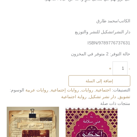
الكاتب/محمد طارق
دار النشر/تشكيل للنشر والتوزيع
ISBN/9789776737631
حالة التوفر:
2 متوفر في المخزون
+
-
إضافة إلى السلة
التصنيفات:
اجتماعية
,
روايات
,
روايات إجتماعية
,
روايات عربية
الوسوم:
تشويق
,
دار نشر تشكيل
,
رواية اجتماعية
منتجات ذات صلة