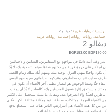
الرئيسية
/
روايات عربية
/ ديفالو 2
اجتماعية
,
روايات
,
روايات إجتماعية
,
روايات عربية
ديفالو 2
EGP
153.00
EGP
180.00
المراوغة، أنت دائمًا في مواجهةٍ مع المتقامرين، النصابين والاحتياليين.
إن لم تكن على درجةٍ قريبة من ذكائهم فحتمًا سيتم التضحية بك، لا بُدّ
أن تكون واحدًا منهم، الفرق الوحيد بينك وبينهم أنك تملك زمام اللعبة،
طرف محايد، تتجنب مخاطرهم، وتتركهم لصداماتهم مع بعضهم البعض.
البقاء حيًّا وسط الوحوش هو انتصار عظيم، آخر الأشياء أن تكون في
جعبتك ما يستحق إثارة فضول المحيطين بك، كالساحر لا بُدّ أن يجذب
الناظرين لحيلَهُ وإلا انصرفوا عنه، ومقابل ما تملك ستحصل على الكثير
من الأشياء المهمة: ممتلكات، سلطة، نفوذ ومكانة مختلفة، لكن الأغلى
من بين كل هذه الأشياء هي أسرارهم، الناس هناك على استعدادٍ لدفع
كل ثرواتهم في مقابل سرٍ واحد عن حياة أعدائهم.