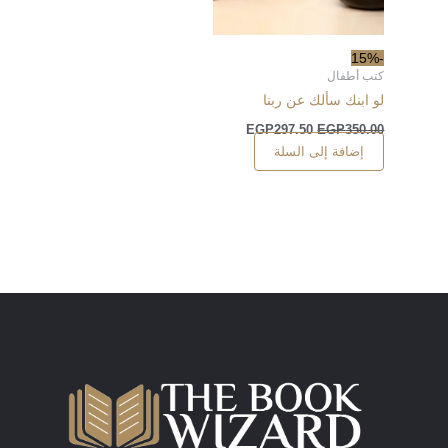
-15%
كتب أطفال
لو ابنك سألك عن ربنا
EGP
297.50
EGP
350.00
إضافة إلى السلة