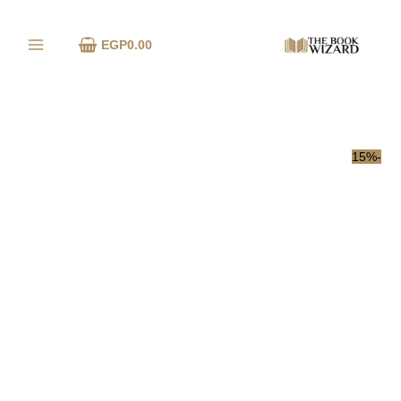
خطي
كمية
لى
دروس
EGP
0.00
لمحتوى
موجزة
في
الفيزياء
كل
شيء
يبدأ
-15%
من
لا
شيء