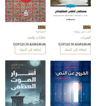
-15%
-15%
كتب غير روائية
اجتماعية
العبرات
حكايات هائمة
EGP
110.50
EGP
130.00
EGP
110.50
EGP
130.00
إضافة إلى السلة
إضافة إلى السلة