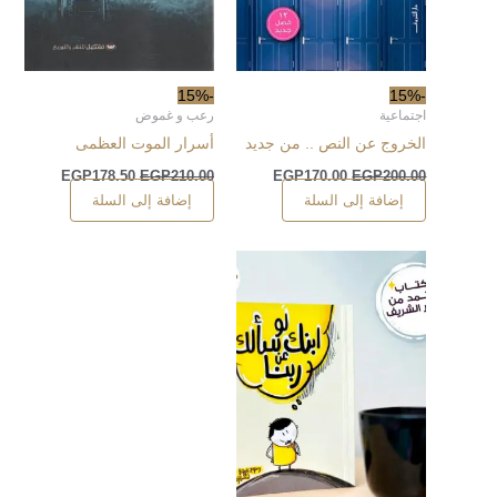
-15%
-15%
اجتماعية
رعب و غموض
الخروج عن النص .. من جديد
أسرار الموت العظمى
EGP
178.50
EGP
210.00
EGP
170.00
EGP
200.00
إضافة إلى السلة
إضافة إلى السلة