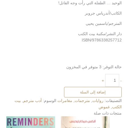
الوحيد … الطفلة التي رأت وجه القاتل!
الكاتب/أندرياس جروبر
المترجم/ياسمين يحيى
دار النشر/مكتبة بيت الكتب
ISBN/9786338257712
حالة التوفر:
3 متوفر في المخزون
+
-
إضافة إلى السلة
التصنيفات:
روايات
,
مترجمات
,
مغامرات
الوسوم:
أدب مترجم
,
بيت
الكتب
,
غموض
منتجات ذات صلة