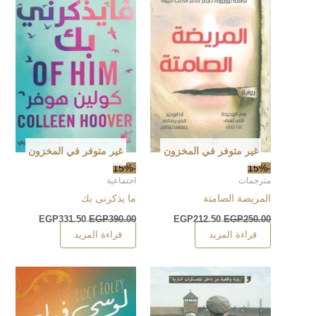
غير متوفر في المخزون
غير متوفر في المخزون
-15%
-15%
مترجمات
اجتماعية
المريضة الصامتة
ما يذكرنى بك
EGP
331.50
EGP
390.00
EGP
212.50
EGP
250.00
قراءة المزيد
قراءة المزيد