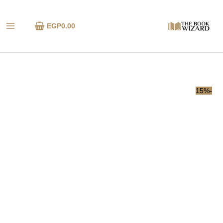
خطي
كمية
لى
حكم
EGP
0.00
لمحتوى
بالإعدام
-15%