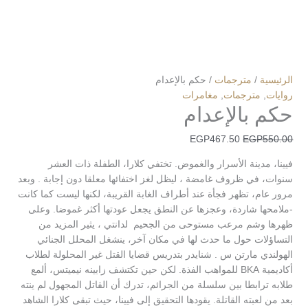
الرئيسية
/
مترجمات
/ حكم بالإعدام
روايات
,
مترجمات
,
مغامرات
حكم بالإعدام
EGP
467.50
EGP
550.00
فيينا، مدينة الأسرار والغموض. تختفي كلارا، الطفلة ذات العشر
سنوات، في ظروف غامضة ، ليظل لغز اختفائها معلقا دون إجابة . وبعد
مرور عام، تظهر فجأة عند أطراف الغابة القريبة، لكنها ليست كما كانت
-ملامحها شاردة، وعجزها عن النطق يجعل عودتها أكثر غموضا. وعلى
ظهرها وشم مرعب مستوحى من الجحيم لدانتي ، يثير المزيد من
التساؤلات حول ما حدث لها في مكان آخر، ينشغل المحلل الجنائي
الهولندي مارتن س . شنايدر بتدريس قضايا القتل غير المحلولة لطلاب
أكاديمية BKA للمواهب الفذة. لكن حين تكتشف زابينه نيميتس، ألمع
طلابه ترابطا بين سلسلة من الجرائم، تدرك أن القاتل المجهول لم ينته
بعد من لعبته القاتلة. يقودها التحقيق إلى فيينا، حيث تبقى كلارا الشاهد