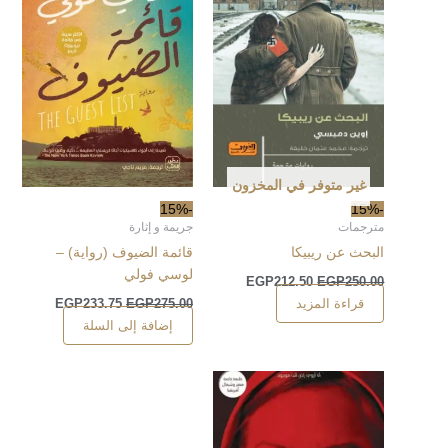
غير متوفر في المخزون
-15%
-15%
مترجمات
جريمة و إثارة
البحث عن ريبيكا
قائمة الضيوف (رواية) –
لوسي فولي
EGP
212.50
EGP
250.00
قراءة المزيد
EGP
233.75
EGP
275.00
إضافة إلى السلة