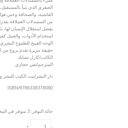
مليء بالسمندلات العملاقة وا
العبقري الذي تنبأ بالمستقبل
الفاشية، والصحافة وحتي هول
من السمندلات العملاقة بقدر
بفضل استغلال الإنسان لها، 
استخدام الأدوات، والعمل كف
الوجه القبيح للطموح البشري 
حقيقة مريرة تقدم بروح من ال
الكاتب/كارل تشابك
المترجم/تقي حجازي
دار النشر/
بيت الكتب للنشر و 
ISBN/9786338378080
حالة التوفر:
3 متوفر في المخزون
+
-