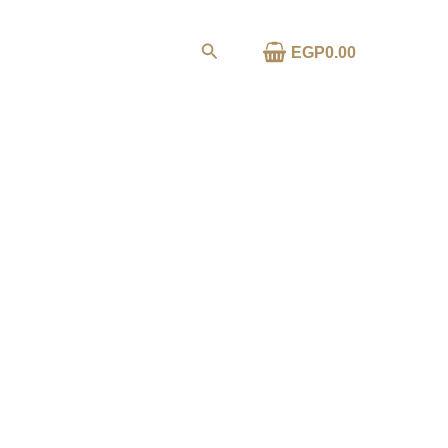
خطي
لى
البحث
0.00
EGP
ا
لمحتوى