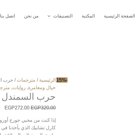
كمية
حرب
لصفحة الرئيسية
المكتبة
التصنيفات
من نحن
اتصل بنا
السمندل
-15%
الرئيسية
/
مترجمات
/ حرب ا
خيال ومغامرة
,
روايات
,
مترج
حرب السمندل
EGP
272.00
EGP
320.00
إذا كنت من محبي جورج أور
كارل تشابيك الذي يأخذنا في