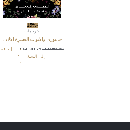
-15%
مترجمات
جانيوري والأبواب العشرة الالاف
إضافة
EGP
301.75
EGP
355.00
إلى السلة