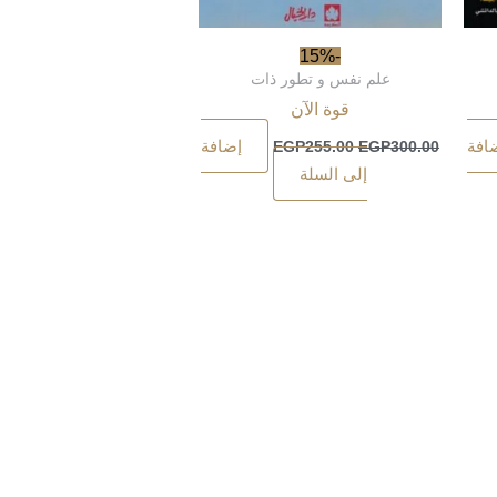
-15%
علم نفس و تطور ذات
قوة الآن
افة
إضافة
EGP
255.00
EGP
300.00
إلى السلة