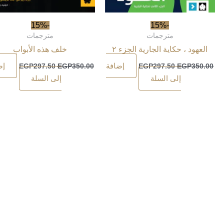
-15%
-15%
مترجمات
مترجمات
العهود ، حكاية الجارية الجزء ٢
خلف هذه الأبواب
إضافة
إض
EGP
297.50
EGP
350.00
EGP
297.50
EGP
350.00
إلى السلة
إلى السلة