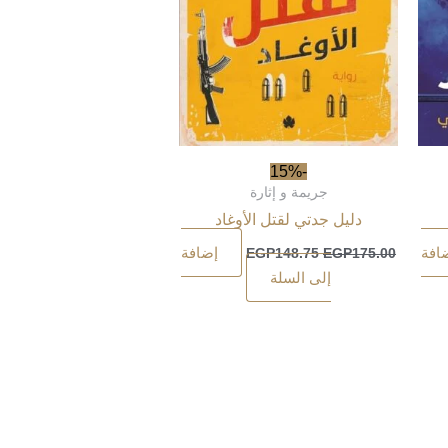
-15%
جريمة و إثارة
دليل جدتي لقتل الأوغاد
افة
إضافة
EGP
148.75
EGP
175.00
إلى السلة