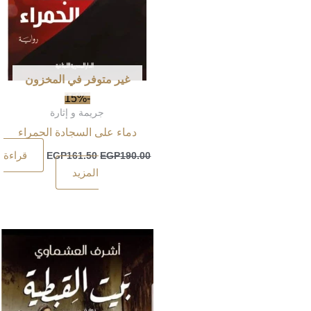
غير متوفر في المخزون
-15%
جريمة و إثارة
دماء على السجادة الحمراء
قراءة
EGP
161.50
EGP
190.00
المزيد