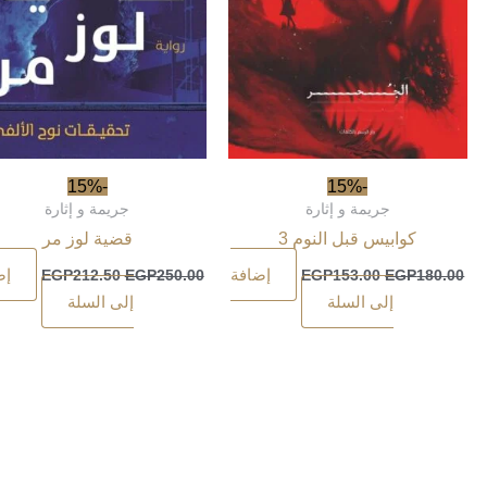
-15%
-15%
جريمة و إثارة
جريمة و إثارة
كوابيس قبل النوم 3
قضية لوز مر
إضافة
إض
EGP
212.50
EGP
250.00
EGP
153.00
EGP
180.00
إلى السلة
إلى السلة