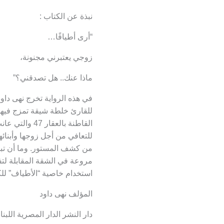
نبذة عن الكتاب :
“أرى أطيافًا…
زوجي يعتبرني مجنونة،
ماذا عنك.. هل تصدقني؟”
في هذه الرواية تخرج نهى داود
للقارئ خلطة شيقة تمزج فيها ا
القاطنة بالعقا
للتعافي من أجل زوجها وأبنائ
من كشف المستور. وما أن تبد
مروعة في الشقة المقابلة لت
استخدام خاصية “الأطياف” 
المؤلف نهى داود
دار النشر الدار المصرية اللبنان