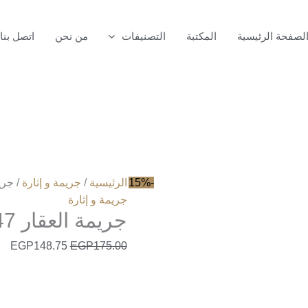
كمية
جريمة
لصفحة الرئيسية
المكتبة
التصنيفات
من نحن
اتصل بنا
العقار
47
-15%
الرئيسية
/
جريمة و إثارة
/ جريم
جريمة و إثارة
جريمة العقار 47
EGP
148.75
EGP
175.00