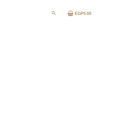
خطي
لى
البحث
0.00
EGP
ا
لمحتوى