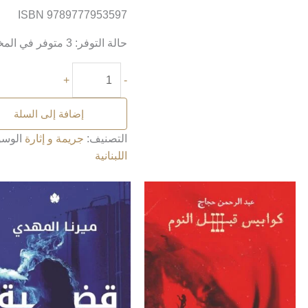
ISBN 9789777953597
حالة التوفر:
3 متوفر في المخزون
+
-
إضافة إلى السلة
التصنيف:
جريمة و إثارة
الوس
اللبنانية