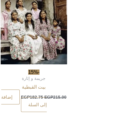
-15%
جريمة و إثارة
بيت القبطية
إضافة
EGP
182.75
EGP
215.00
إلى السلة