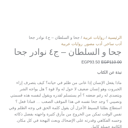
الرئيسية
/
روايات عربية
/ جحا و السلطان – ج٤ نوادر جحا
أدب ساخر
,
أدب مصور
,
روايات عربية
جحا و السلطان – ج٤ نوادر جحا
EGP
93.50
EGP
110.00
نبذة عن الكتاب
ماذا يفعل الإنسان إذا عانى من ظلم في حياته؟ كيف يتصرف إزاء
الجبروت وهو إنسان ضعيف لا حول له ولا قوة ؟ هل يواجه الشر
ويتصدى له رغم ضعفه ؟ أم يستسلم لقدره ويقول لنفسه هذه قسمتي
ونصيبي ؟ وجد جحا نفسه في هذا الموقف الصعب … فماذا فعل ؟
استطاع بطلنا البسيط الأعزل أن يقول كلمة الحق في وجه الظلم وفي
نفس الوقت تمكن من الخروج من مأزق كثيرة واجهته بفضل ذكائه
وحسه الفكاهي وقدرته على الإضحاك وبعث البهجة في كل مكان.
الكاتبة جميلة كامل