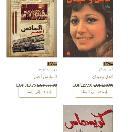
-15%
-15%
أدب ساخر
روايات عربية
كحل وحبهان
السادس أحمر
EGP
318.75
EGP
375.00
EGP
127.50
EGP
150.00
إضافة إلى السلة
إضافة إلى السلة