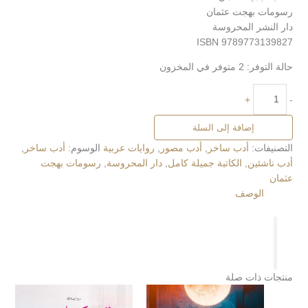
رسومات بهجت عثمان
دار النشر المحروسة
ISBN 9789773139827
حالة التوفر:
2 متوفر في المخزون
+
-
إضافة إلى السلة
التصنيفات:
أدب ساخر
,
أدب مصور
,
روايات عربية
الوسوم:
أدب ساخر
,
أدب ناشئين
,
الكاتبة جميلة كامل
,
دار المحروسة
,
رسومات بهجت
عثمان
الوصف
منتجات ذات صلة