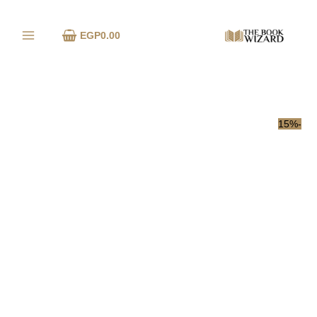
خطي
كمية
لى
تلوين
EGP
0.00
لمحتوى
cozy
moments
-15%