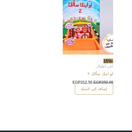
-15%
كتب أطفال
لو ابنك سألك ٢
EGP
212.50
EGP
250.00
إضافة إلى السلة