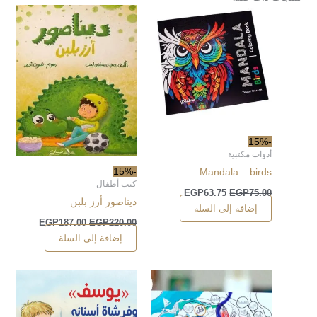
-15%
أدوات مكتبية
-15%
Mandala – birds
كتب أطفال
EGP
63.75
EGP
75.00
ديناصور أرز بلبن
إضافة إلى السلة
EGP
187.00
EGP
220.00
إضافة إلى السلة