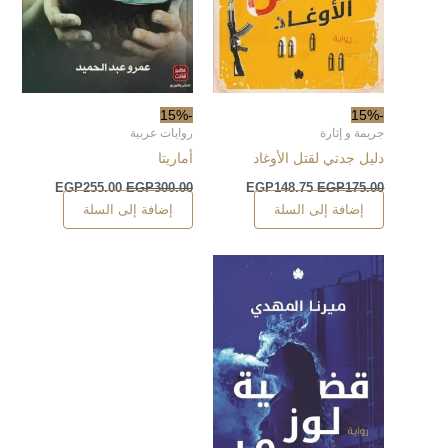
-15%
-15%
جريمة و إثارة
روايات عربية
دليل جدتي لقتل الأوغاد
أماريتا
EGP
255.00
EGP
300.00
EGP
148.75
EGP
175.00
إضافة إلى السلة
إضافة إلى السلة