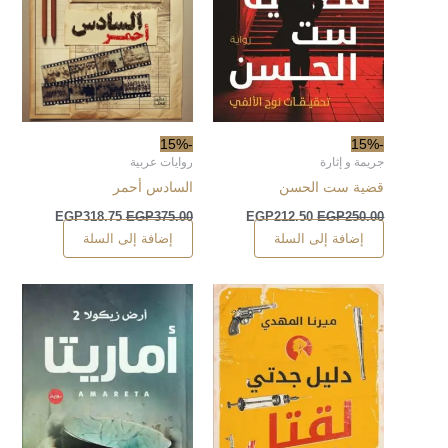
-15%
-15%
جريمة و إثارة
روايات عربية
قضية ست الحسن
السادس أحمر
EGP
318.75
EGP
375.00
EGP
212.50
EGP
250.00
إضافة إلى السلة
إضافة إلى السلة