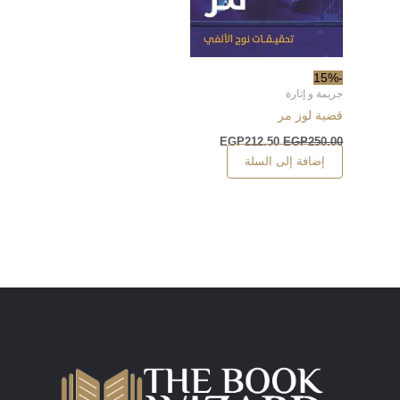
-15%
جريمة و إثارة
قضية لوز مر
EGP
212.50
EGP
250.00
إضافة إلى السلة