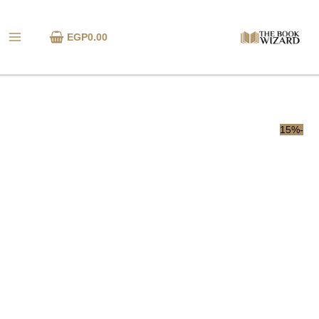
خطي
كمية
لى
تأكل
EGP
0.00
لمحتوى
الطير
من
رأسه
-15%