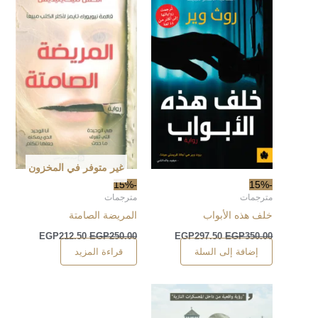
غير متوفر في المخزون
-15%
-15%
مترجمات
مترجمات
خلف هذه الأبواب
المريضة الصامتة
EGP
212.50
EGP
250.00
EGP
297.50
EGP
350.00
إضافة إلى السلة
قراءة المزيد