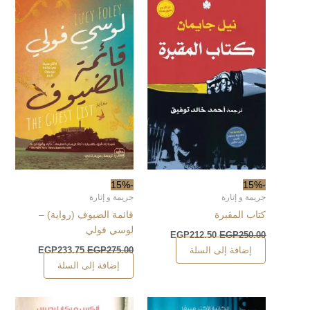
-15%
-15%
جريمة و إثارة
جريمة و إثارة
كتاب المقبرة
قائمة الضيوف (رواية) –
لوسي فولي
EGP
212.50
EGP
250.00
إضافة إلى السلة
EGP
233.75
EGP
275.00
إضافة إلى السلة