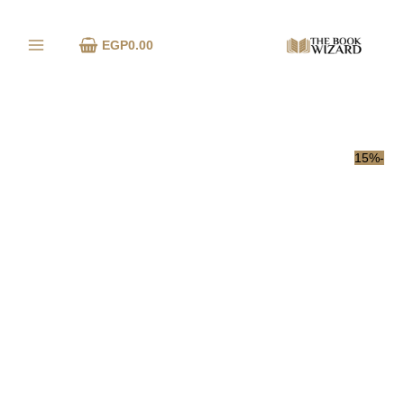
خطي
كمية
لى
بنات
EGP
0.00
لمحتوى
الأمهات
النرجسيات
-15%