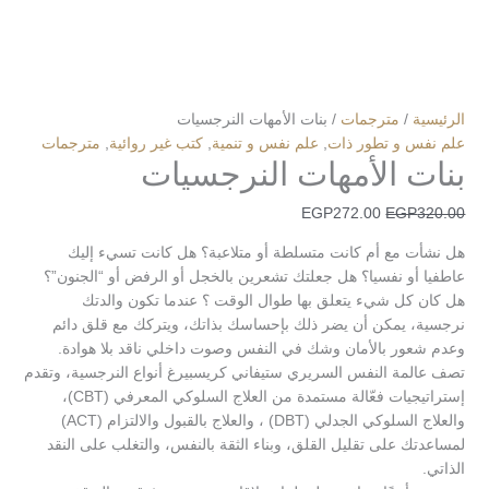
الرئيسية
/
مترجمات
/ بنات الأمهات النرجسيات
علم نفس و تطور ذات
,
علم نفس و تنمية
,
كتب غير روائية
,
مترجمات
بنات الأمهات النرجسيات
EGP
272.00
EGP
320.00
هل نشأت مع أم كانت متسلطة أو متلاعبة؟ هل كانت تسيء إليك
عاطفيا أو نفسيا؟ هل جعلتك تشعرين بالخجل أو الرفض أو “الجنون”؟
هل كان كل شيء يتعلق بها طوال الوقت ؟ عندما تكون والدتك
نرجسية، يمكن أن يضر ذلك بإحساسك بذاتك، ويتركك مع قلق دائم
وعدم شعور بالأمان وشك في النفس وصوت داخلي ناقد بلا هوادة.
تصف عالمة النفس السريري ستيفاني كريسبيرغ أنواع النرجسية، وتقدم
إستراتيجيات فعّالة مستمدة من العلاج السلوكي المعرفي (CBT)،
والعلاج السلوكي الجدلي (DBT) ، والعلاج بالقبول والالتزام (ACT)
لمساعدتك على تقليل القلق، وبناء الثقة بالنفس، والتغلب على النقد
الذاتي.