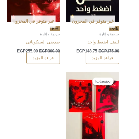
غير متوفر في المخزون
غير متوفر في المخزون
-15%
-15%
جريمة و إثارة
جريمة و إثارة
للقتل اضغط واحد
صديقى السيكوباتى
EGP
255.00
EGP
300.00
EGP
148.75
EGP
175.00
قراءة المزيد
قراءة المزيد
تخفيضات!
تخفيضات!