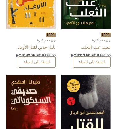
-15%
-15%
جريمة و إثارة
جريمة و إثارة
قضية عنب الثعلب
دليل جدتي لقتل الأوغاد
EGP
148.75
EGP
175.00
EGP
212.50
EGP
250.00
إضافة إلى السلة
إضافة إلى السلة