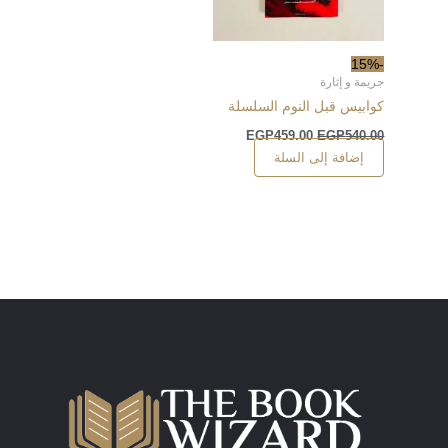
-15%
جريمة و إثارة
كوابيس قبل النوم السلسلة
EGP
459.00
EGP
540.00
إضافة إلى السلة