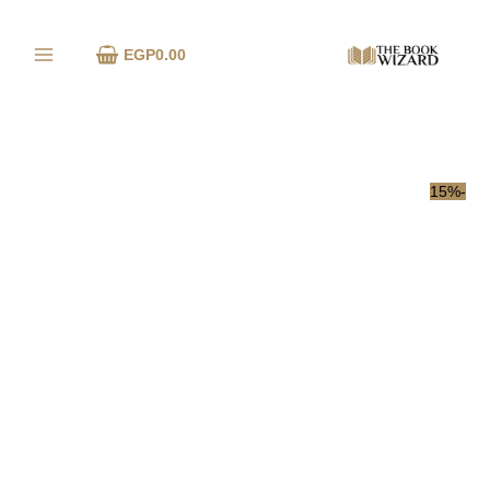
خطي
كمية
لى
المنزل
EGP
0.00
لمحتوى
الأخير
في
شارع
نيدلس
-15%