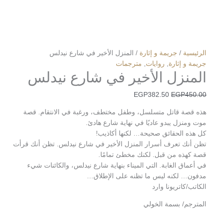
الرئيسية
/
جريمة و إثارة
/ المنزل الأخير في شارع نيدلس
جريمة و إثارة
,
روايات
,
مترجمات
المنزل الأخير في شارع نيدلس
EGP
382.50
EGP
450.00
هذه قصة قاتل متسلسل، وطفل مختطف، ورغبة في الانتقام. قصة
موت ومنزل يبدو عاديًا في نهاية شارع هادئ.
كل هذه الحقائق صحيحة… لكنها أكاذيب!
تظن أنك تعرف أسرار المنزل الأخير في شارع نيدلس. تظن أنك قرأت
قصة كهذه من قبل. لكنك مخطئ تمامًا.
في أعماق الغابة. التي الميناء بنهاية شارع نيدلس، والكائنات شيء
مدفون… لكنه ليس ما تظنه ​​على الإطلاق…
الكاتب/كاتريونا وارد
المترجم/ بسمة الخولي