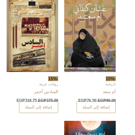
-15%
-15%
تاريخية
روايات عربية
أم سعد
السادس أحمر
EGP
318.75
EGP
375.00
EGP
76.50
EGP
90.00
إضافة إلى السلة
إضافة إلى السلة