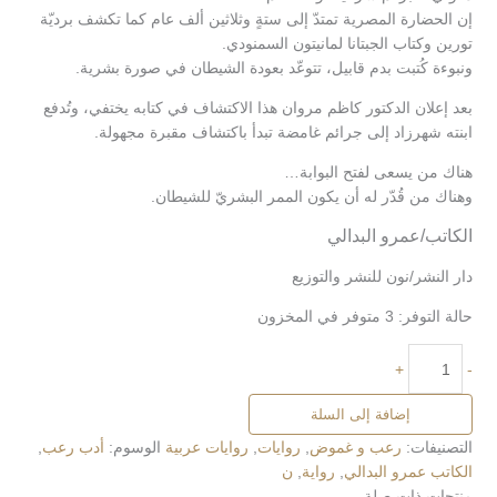
إن الحضارة المصرية تمتدّ إلى ستةٍ وثلاثين ألف عام كما تكشف برديّة
تورين وكتاب الجبتانا لمانيتون السمنودي.
ونبوءة كُتبت بدم قابيل، تتوعّد بعودة الشيطان في صورة بشرية.
بعد إعلان الدكتور كاظم مروان هذا الاكتشاف في كتابه يختفي، وتُدفع
ابنته شهرزاد إلى جرائم غامضة تبدأ باكتشاف مقبرة مجهولة.
هناك من يسعى لفتح البوابة…
وهناك من قُدّر له أن يكون الممر البشريّ للشيطان.
الكاتب/عمرو البدالي
دار النشر/نون للنشر والتوزيع
حالة التوفر:
3 متوفر في المخزون
+
-
إضافة إلى السلة
التصنيفات:
رعب و غموض
,
روايات
,
روايات عربية
الوسوم:
أدب رعب
,
الكاتب عمرو البدالي
,
رواية
,
ن
منتجات ذات صلة