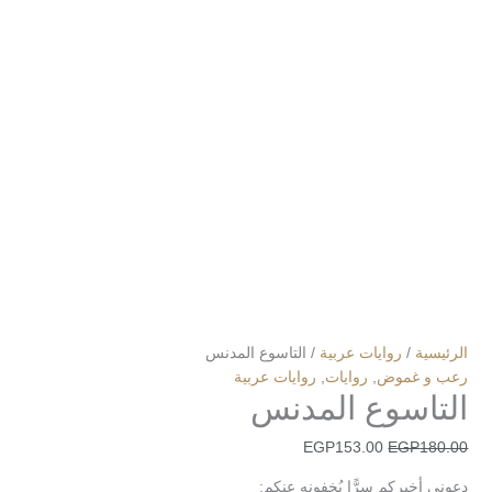
الرئيسية
/
روايات عربية
/ التاسوع المدنس
رعب و غموض
,
روايات
,
روايات عربية
التاسوع المدنس
EGP
153.00
EGP
180.00
دعوني أخبركم سرًّا يُخفونه عنكم: