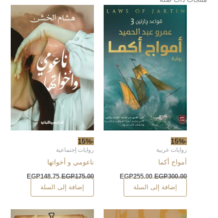
-15%
-15%
روايات عربية
روايات إجتماعية
أمواج أكما
ناعومي و أخواتها
EGP
148.75
EGP
175.00
EGP
255.00
EGP
300.00
إضافة إلى السلة
إضافة إلى السلة