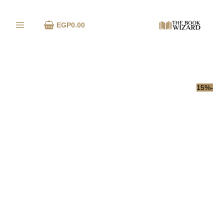
خطي
كمية
لى
التاسوع
EGP
0.00
لمحتوى
المدنس
-15%