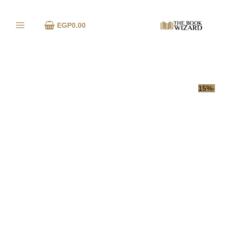
خطي
لى
EGP
0.00
لمحتوى
-15%