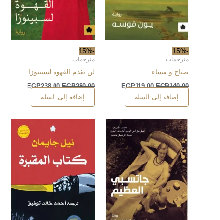
-15%
-15%
مترجمات
مترجمات
صباح و مساء
لن نقدم القهوة لسبينوزا
EGP
238.00
EGP
280.00
EGP
119.00
EGP
140.00
إضافة إلى السلة
إضافة إلى السلة