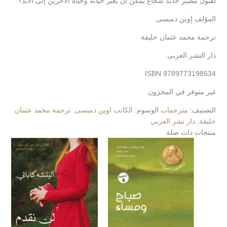
لقبول مصير جديد شجاع يمكن أن يغير حياته وحياة الآخرين إلى الأبد؟
المؤلف إوين دمبسى
ترجمة محمد عثمان خليفة
دار النشر العربى
ISBN 9789773198534
غير متوفر في المخزون
التصنيف:
مترجمات
الوسوم:
الكاتب اوين دمبسى
,
ترجمة محمد عثمان
خليفة
,
دار نشر العربى
منتجات ذات صلة