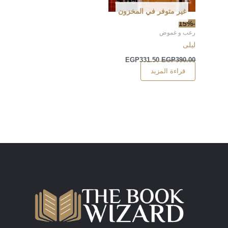
غير متوفر في المخزون
-15%
رعب و غموض
ليلى
EGP
331.50
EGP
390.00
قراءة المزيد