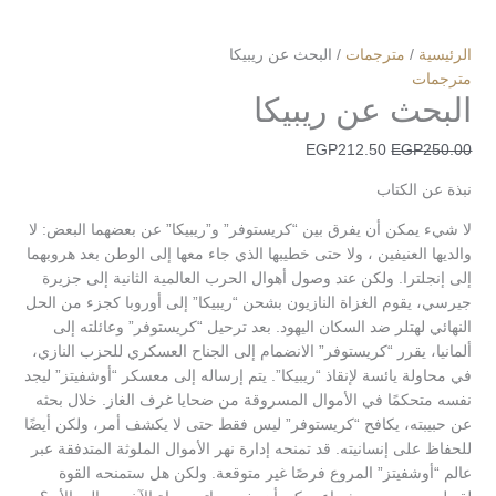
الرئيسية
/
مترجمات
/ البحث عن ريبيكا
مترجمات
البحث عن ريبيكا
EGP
212.50
EGP
250.00
نبذة عن الكتاب
لا شيء يمكن أن يفرق بين “كريستوفر” و”ريبيكا” عن بعضهما البعض: لا
والديها العنيفين ، ولا حتى خطيبها الذي جاء معها إلى الوطن بعد هروبهما
إلى إنجلترا. ولكن عند وصول أهوال الحرب العالمية الثانية إلى جزيرة
جيرسي، يقوم الغزاة النازيون بشحن “ريبيكا” إلى أوروبا كجزء من الحل
النهائي لهتلر ضد السكان اليهود. بعد ترحيل “كريستوفر” وعائلته إلى
ألمانيا، يقرر “كريستوفر” الانضمام إلى الجناح العسكري للحزب النازي،
في محاولة يائسة لإنقاذ “ريبيكا”. يتم إرساله إلى معسكر “أوشفيتز” ليجد
نفسه متحكمًا في الأموال المسروقة من ضحايا غرف الغاز. خلال بحثه
عن حبيبته، يكافح “كريستوفر” ليس فقط حتى لا يكشف أمر، ولكن أيضًا
للحفاظ على إنسانيته. قد تمنحه إدارة نهر الأموال الملوثة المتدفقة عبر
عالم “أوشفيتز” المروع فرصًا غير متوقعة. ولكن هل ستمنحه القوة