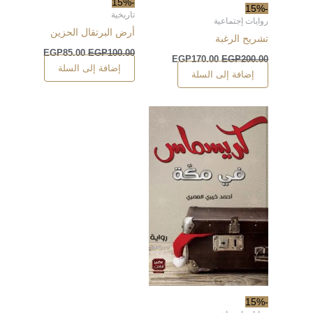
-15%
-15%
تاريخية
روايات إجتماعية
أرض البرتقال الحزين
تشريح الرغبة
EGP
85.00
EGP
100.00
EGP
170.00
EGP
200.00
إضافة إلى السلة
إضافة إلى السلة
-15%