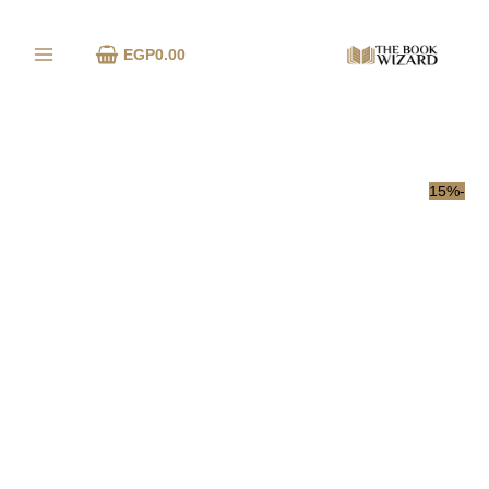
خطي
كمية
لى
الاستغاثة
EGP
0.00
لمحتوى
الأخيرة
3
:
كشف
قناع
القرد
-15%