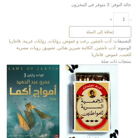
حالة التوفر:
3 متوفر في المخزون
+
-
إضافة إلى السلة
التصنيفات:
أدب ناشئين
,
رعب و غموض
,
روايات
,
روايات عربية
,
فانتازيا
الوسوم:
أدب ناشئين
,
الكاتبة شيرين هنائي
,
تشويق
,
رويات مصرية
للجيب
,
غموض
,
فانتازيا
منتجات ذات صلة