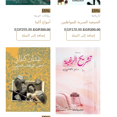
-15%
-15%
تاريخية
روايات عربية
الجمعية السرية للمواطنين
أمواج أكما
EGP
255.00
EGP
300.00
EGP
170.00
EGP
200.00
إضافة إلى السلة
إضافة إلى السلة