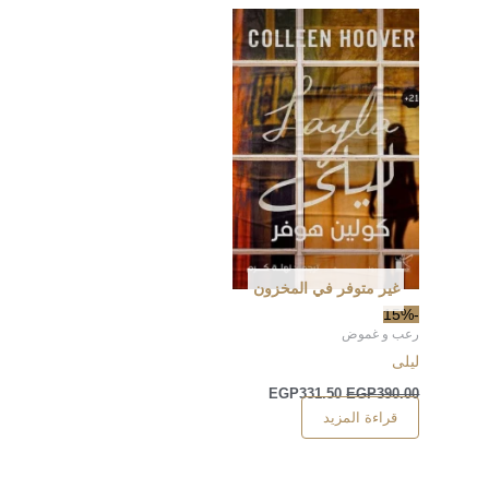
غير متوفر في المخزون
-15%
رعب و غموض
ليلى
EGP
331.50
EGP
390.00
قراءة المزيد