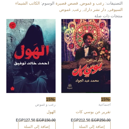
التصنيفات:
رعب و غموض
,
قصص قصيرة
الوسوم:
الكاتب الشيماء
السيوفى
,
دار نشر دارك
,
رعب
,
غموض
منتجات ذات صلة
-15%
-15%
اجتماعية
رعب و غموض
تقرير عن بوسي كات
الهول
EGP
127.50
EGP
150.00
EGP
212.50
EGP
250.00
إضافة إلى السلة
إضافة إلى السلة