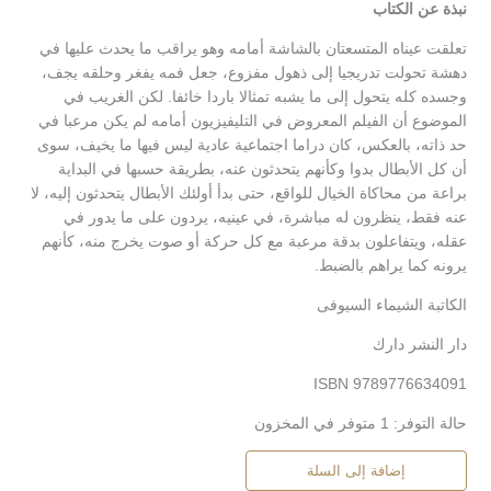
نبذة عن الكتاب
تعلقت عيناه المتسعتان بالشاشة أمامه وهو يراقب ما يحدث عليها في
دهشة تحولت تدريجيا إلى ذهول مفزوع، جعل فمه يفغر وحلقه يجف،
وجسده كله يتحول إلى ما يشبه تمثالا باردا خائفا. لكن الغريب في
الموضوع أن الفيلم المعروض في التليفيزيون أمامه لم يكن مرعبا في
حد ذاته، بالعكس، كان دراما اجتماعية عادية ليس فيها ما يخيف، سوى
أن كل الأبطال بدوا وكأنهم يتحدثون عنه، بطريقة حسبها في البداية
براعة من محاكاة الخيال للواقع، حتى بدأ أولئك الأبطال يتحدثون إليه، لا
عنه فقط، ينظرون له مباشرة، في عينيه، يردون على ما يدور في
عقله، ويتفاعلون بدقة مرعبة مع كل حركة أو صوت يخرج منه، كأنهم
يرونه كما يراهم بالضبط.
الكاتبة الشيماء السيوفى
دار النشر دارك
ISBN 9789776634091
حالة التوفر:
1 متوفر في المخزون
إضافة إلى السلة