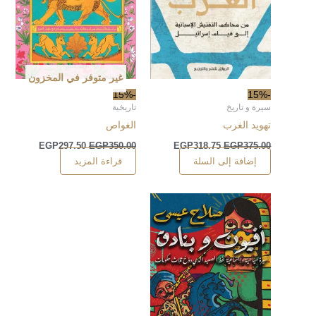
غير متوفر في المخزون
-15%
-15%
سيرة و تاريخ
تاريخية
تهويد الغرب
الغواص
EGP
297.50
EGP
350.00
EGP
318.75
EGP
375.00
إضافة إلى السلة
قراءة المزيد