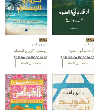
-15%
-15%
اجتماعية
سيرة و تاريخ
أنا قادم أيها الضوء
روبنسون كروزو المسلم
EGP
204.00
EGP
240.00
EGP
187.00
EGP
220.00
إضافة إلى السلة
إضافة إلى السلة