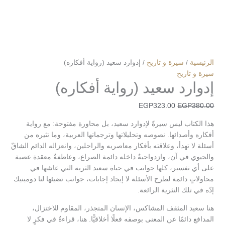
الرئيسية
/
سيرة و تاريخ
/ إدوارد سعيد (رواية أفكاره)
سيرة و تاريخ
إدوارد سعيد (رواية أفكاره)
EGP
323.00
EGP
380.00
هذا الكتاب ليس سيرةً لإدوارد سعيد، بل محاورة مفتوحة: مع رواية
أفكاره وأصدائها. نصوصه وتحليلاتها وترجماتها العربية، وما تثيره من
أسئلة لا تهدأ، وعلاقته بأفكار معاصريه والراحلين، وانعزاله الدائم الشاقّ
والحيوي في آن، وازدواجيةٌ داخله دائمة الصراع، وعاطفةٌ معقدة عصية
على أي تفسير، كلها جوانب في حياة سعيد الثرية التي عاشها في
محاولاتٍ دائمة لطرح الأسئلة لا إيجاد إجابات، جوانب تضيئها لنا دومينيك
إدّه في تلك النثرية الرائعة.
هنا سعيد المثقف المشاكس، الإنسان المتجذر، المقاوم للاختزال،
المدافع دائمًا عن المعنى بوصفه فعلًا أخلاقيًّا. هنا، قراءةٌ في فكرٍ لا