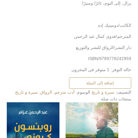
يزال، إلى اليوم، ثائرًا ومنيرًا.
الكاتب/دومينيك إده
المترجم/فدوى كمال عبد الرحمن
دار النشر/الرواق للنشر والتوزيع
ISBN/9789778242959
حالة التوفر:
1 متوفر في المخزون
إضافة إلى السلة
التصنيف:
سيرة و تاريخ
الوسوم:
أدب مترجم
,
الرواق
,
سيرة و تاريخ
منتجات ذات صلة