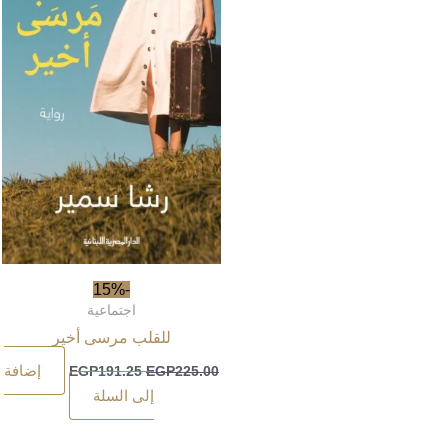
-15%
اجتماعية
للقلب مرسى أخير
إضافة
EGP
191.25
EGP
225.00
إلى السلة