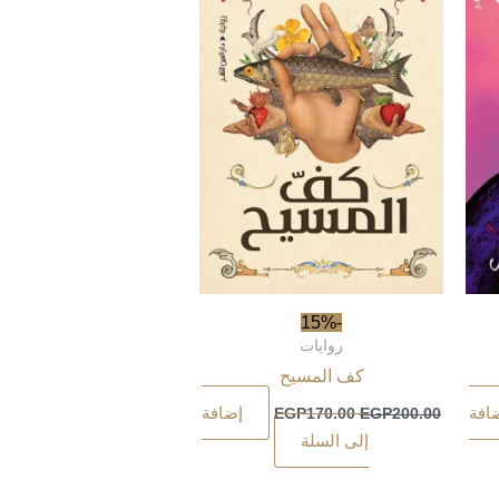
-15%
روايات
كف المسيح
افة
إضافة
EGP
170.00
EGP
200.00
إلى السلة