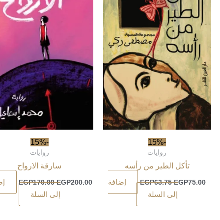
-15%
-15%
روايات
روايات
تأكل الطير من رأسه
سارقة الارواح
إضافة
إض
EGP
170.00
EGP
200.00
EGP
63.75
EGP
75.00
إلى السلة
إلى السلة