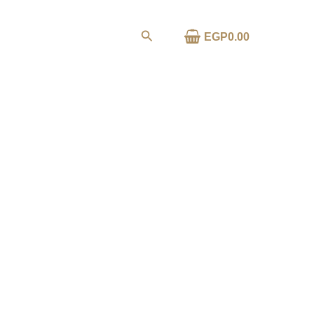
خطي
لى
البحث
0.00
EGP
ا
لمحتوى