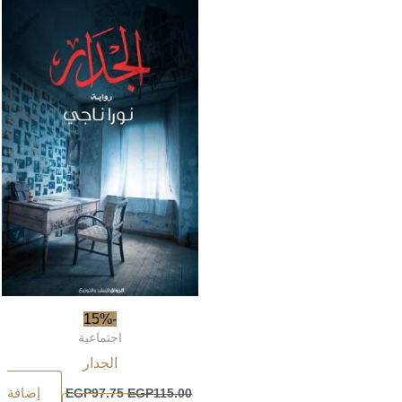
-15%
اجتماعية
الجدار
إضافة
EGP
97.75
EGP
115.00