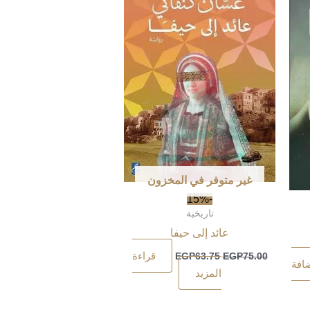
غير متوفر في المخزون
-15%
تاريخية
عائد إلى حيفا
قراءة
EGP
63.75
EGP
75.00
افة
المزيد