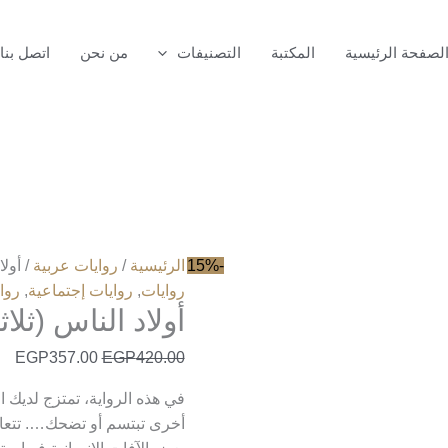
كمية
أولاد
لصفحة الرئيسية
المكتبة
التصنيفات
من نحن
اتصل بنا
الناس
(ثلاثية
المماليك)
-15%
الرئيسية
/
روايات عربية
/ أولا
روايات
,
روايات إجتماعية
,
روا
أولاد الناس (ثلاث
EGP
357.00
EGP
420.00
في هذه الرواية، تمتزج لديك الك
أخرى تبتسم أو تضحك…. تتع