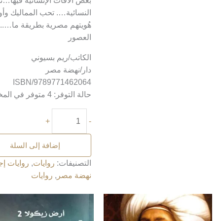
بعض الآفات الإنسانية فيها
النسائية…. تحب المماليك وأ
هُويتهم مصرية بطريقة ما….. 
العصور
الكاتب/ريم بسيوني
دار/نهضة مصر
ISBN/9789771462064
حالة التوفر:
4 متوفر في المخزون
+
-
إضافة إلى السلة
التصنيفات:
روايات
,
روايات إج
نهضة مصر
,
روايات