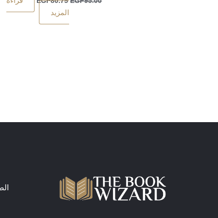
قراءة
EGP
80.75
EGP
95.00
المزيد
الص