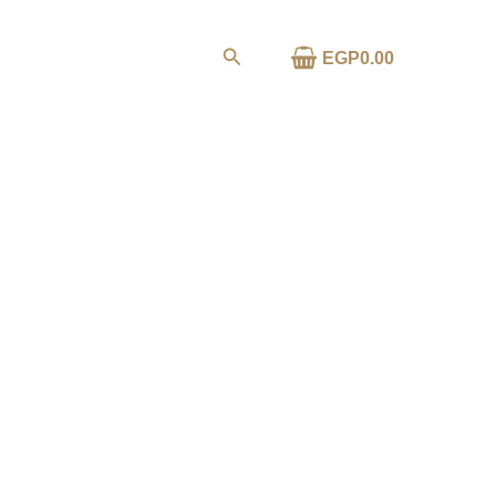
خطي
لى
البحث
0.00
EGP
ا
لمحتوى