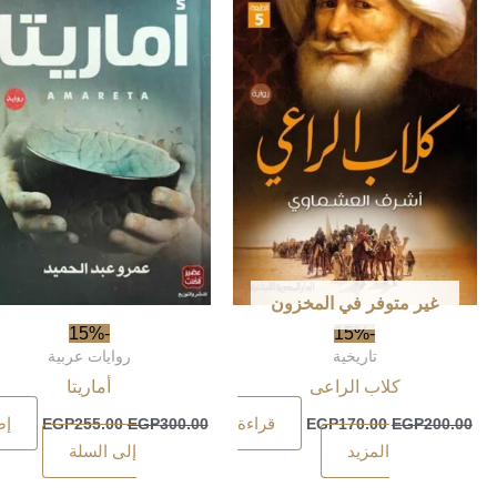
غير متوفر في المخزون
-15%
-15%
تاريخية
روايات عربية
كلاب الراعى
أماريتا
قراءة
إض
EGP
255.00
EGP
300.00
EGP
170.00
EGP
200.00
المزيد
إلى السلة