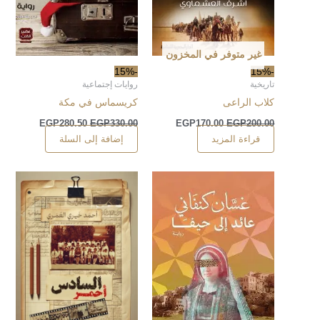
غير متوفر في المخزون
-15%
-15%
تاريخية
روايات إجتماعية
كلاب الراعى
كريسماس في مكة
EGP
280.50
EGP
330.00
EGP
170.00
EGP
200.00
قراءة المزيد
إضافة إلى السلة