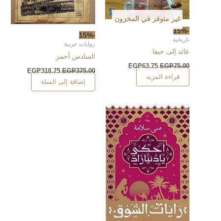
غير متوفر في المخزون
-15%
-15%
تاريخية
روايات عربية
عائد إلى حيفا
السادس أحمر
EGP
63.75
EGP
75.00
EGP
318.75
EGP
375.00
قراءة المزيد
إضافة إلى السلة