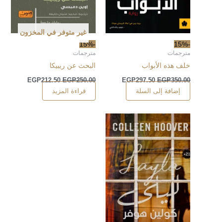
غير متوفر في المخزون
-15%
-15%
مترجمات
مترجمات
خلف هذه الأبواب
البحث عن ريبيكا
EGP
212.50
EGP
250.00
EGP
297.50
EGP
350.00
إضافة إلى السلة
قراءة المزيد