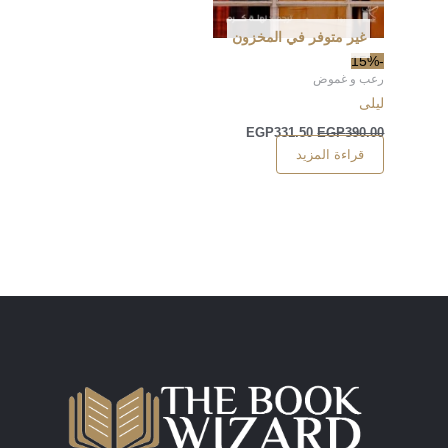
غير متوفر في المخزون
-15%
رعب و غموض
ليلى
EGP
331.50
EGP
390.00
قراءة المزيد