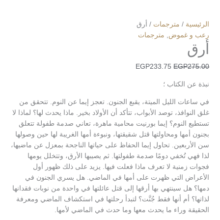
الرئيسية
/
مترجمات
/ أرق
رعب و غموض
,
مترجمات
أرق
EGP
233.75
EGP
275.00
نبذة عن الكتاب ؛
في ساعات الليل الميتة، يقبع الجنون. تعجز إيما عن النوم. تتحقق من
غلق النوافذ، توصد الأبواب، تتأكد أن الأولاد بخير. ماذا يحدث لها؟ لماذا لا
تستطيع النوم؟ إيما بورنيت محامية ماهرة، تعاني صدمة طفولة تتعلق
بجنون أمها ومحاولتها قتل شقيقتها، ونبوءة أمها الغريبة لها حين وصولها
سن الأربعين. تحاول إيما الحفاظ على حياتها الناجحة بمعزل عن ماضيها،
لذا فهي تُخفي دومًا صدمة طفولتها. ثم يصيبها الأرق، وتتخلل يومها
فجوات زمنية لا تعرف ماذا فعلت فيها. يزيد على ذلك ظهور أول
الأعراض التي ظهرت على أمها في الماضي. هل يسري الجنون في
دمها؟ هل سينتهي بها أرقها إلى قتل عائلتها في واحدة من نوبات فقدانها
لذاتها؟ أم أنها فقط جُنَّت؟ لتبدأ رحلتها في استكشاف الماضي ومعرفة
الحقيقة وراء ما يحدث معها وما حدث في الماضي لأمها.