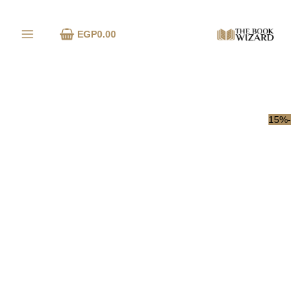
خطي
كمية
لى
أرق
EGP
0.00
لمحتوى
-15%