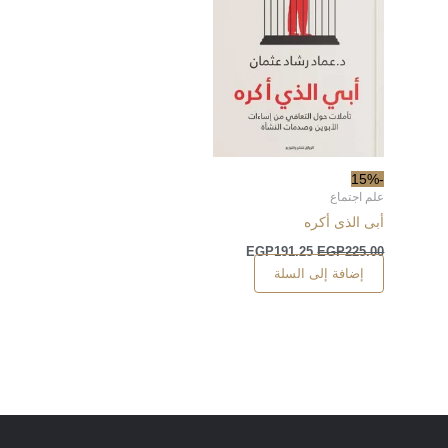
-15%
علم اجتماع
أبى الذى أكره
EGP
191.25
EGP
225.00
إضافة إلى السلة