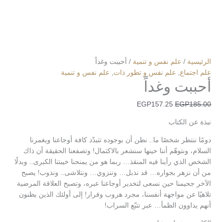
الرئيسية
/
علم نفس و تنمية
/ أحببت وغداً
علم اجتماع
,
علم نفس و تطور ذات
,
علم نفس و تنمية
أحببت وغداً
EGP
157.25
EGP
185.00
نبذة عن الكتاب
دومًا ننتظر شخصًا ما.. نظن أن بوجوده تتبدّد كافة أوجاعنا ويغمرنا
السلام، ونتوهّم أننا حينها سنشعر بالاكتمال! وتصفعنا الحقيقة أن ذاك
الشخص الذي رأينا فيه المنقذ… ربما هو من يمنحنا خيبتنا الكبرى.. وبدلًا
من أن نزهر بجواره… قد نذبل… وننزوي… ونتلاشى.. ونذوب! يصبح
الآخر جحيمنا حين نسعى لتخدير أوجاعنا عبره، وتصبح العلاقة المرضية
تلاهيًا عن مواجهة أنفسنا، مجرد هروب وفرار! إلى أولئك الذين يظنون
أنهم يداوون الظمأ… عبر تتبّع السراب!