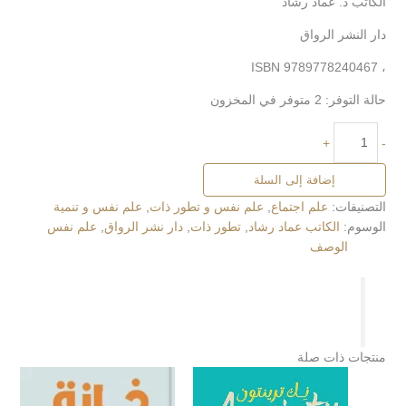
الكاتب د. عماد رشاد
دار النشر الرواق
، ISBN 9789778240467
حالة التوفر:
2 متوفر في المخزون
+
-
إضافة إلى السلة
التصنيفات:
علم اجتماع
,
علم نفس و تطور ذات
,
علم نفس و تنمية
الوسوم:
الكاتب عماد رشاد
,
تطور ذات
,
دار نشر الرواق
,
علم نفس
الوصف
منتجات ذات صلة