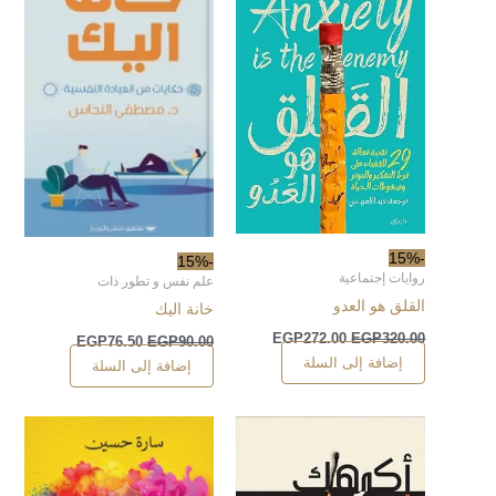
-15%
-15%
روايات إجتماعية
علم نفس و تطور ذات
القلق هو العدو
خانة اليك
EGP
272.00
EGP
320.00
EGP
76.50
EGP
90.00
إضافة إلى السلة
إضافة إلى السلة