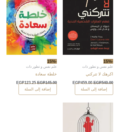
-15%
-15%
علم نفس و تطور ذات
علم نفس و تطور ذات
اكرهك لا تتركني
خلطة سعادة
EGP
123.25
EGP
145.00
EGP
459.00
EGP
540.00
إضافة إلى السلة
إضافة إلى السلة