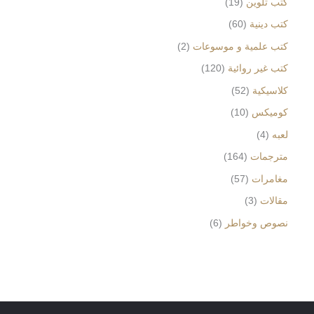
كتب تلوين
19
كتب دينية
60
كتب علمية و موسوعات
2
كتب غير روائية
120
كلاسيكية
52
كوميكس
10
لعبه
4
مترجمات
164
مغامرات
57
مقالات
3
نصوص وخواطر
6