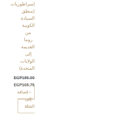
إمبراطوريات
(منطق
السيادة
الكونية
من
روما
القديمة
إلى
الولايات
المتحدة)
EGP
195.00
EGP
165.75
إضافة
إلى
السلة