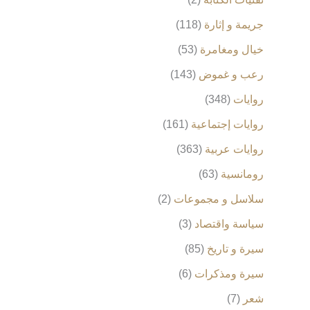
جريمة و إثارة
118
خيال ومغامرة
53
رعب و غموض
143
روايات
348
روايات إجتماعية
161
روايات عربية
363
رومانسية
63
سلاسل و مجموعات
2
سياسة واقتصاد
3
سيرة و تاريخ
85
سيرة ومذكرات
6
شعر
7