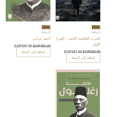
-15%
-15%
تاريخية
تاريخية
الحرب العالمية الثانية – الجزء
أحمد عرابى
الأول
EGP
297.50
EGP
350.00
إضافة إلى السلة
EGP
187.00
EGP
220.00
إضافة إلى السلة