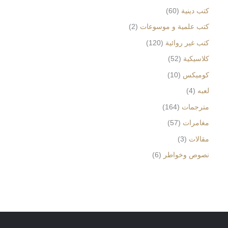
كتب دينية
60
كتب علمية و موسوعات
2
كتب غير روائية
120
كلاسيكية
52
كوميكس
10
لعبه
4
مترجمات
164
مغامرات
57
مقالات
3
نصوص وخواطر
6