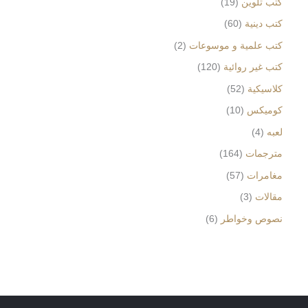
كتب تلوين
19
كتب دينية
60
كتب علمية و موسوعات
2
كتب غير روائية
120
كلاسيكية
52
كوميكس
10
لعبه
4
مترجمات
164
مغامرات
57
مقالات
3
نصوص وخواطر
6