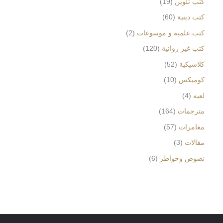
كتب تلوين
19
كتب دينية
60
كتب علمية و موسوعات
2
كتب غير روائية
120
كلاسيكية
52
كوميكس
10
لعبه
4
مترجمات
164
مغامرات
57
مقالات
3
نصوص وخواطر
6