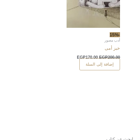
-15%
أدب مصور
خبز أمى
EGP
170.00
EGP
200.00
إضافة إلى السلة
ابحث عن كتاب