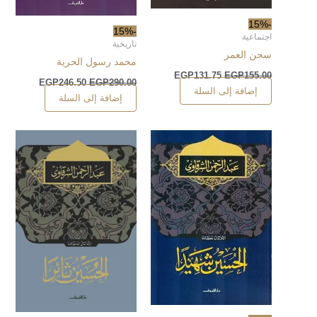
-15%
-15%
اجتماعية
تاريخية
سجن العمر
محمد رسول الحرية
EGP
131.75
EGP
155.00
EGP
246.50
EGP
290.00
إضافة إلى السلة
إضافة إلى السلة