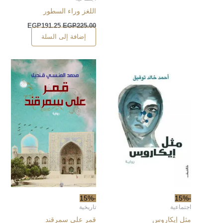
اللغز وراء السطور
EGP
191.25
EGP
225.00
إضافة إلى السلة
-15%
-15%
اجتماعية
تاريخية
مثل إيكاروس
قمر على سمرقند