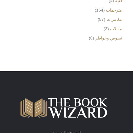
لعبه
4
مترجمات
164
مغامرات
57
مقالات
3
نصوص وخواطر
6
الصفحة الرئيسية