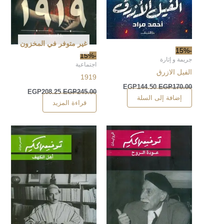
غير متوفر في المخزون
-15%
-15%
جريمة و إثارة
اجتماعية
الفيل الازرق
1919
EGP
144.50
EGP
170.00
EGP
208.25
EGP
245.00
إضافة إلى السلة
قراءة المزيد