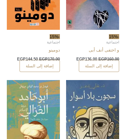
-15%
-15%
اجتماعية
اجتماعية
و اختفى أنف أبى
دومينو
EGP
144.50
EGP
170.00
EGP
136.00
EGP
160.00
إضافة إلى السلة
إضافة إلى السلة