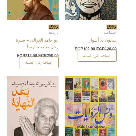
-15%
-15%
اجتماعية
تاريخية
سجون بلا أسوار
أبو حامد الغزالى – سيرة
رجل صنعت تاريخاً
EGP
102.00
EGP
120.00
إضافة إلى السلة
EGP
212.50
EGP
250.00
إضافة إلى السلة