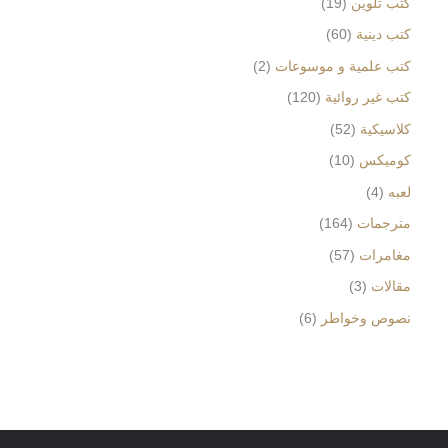
كتب تلوين
19
كتب دينية
60
كتب علمية و موسوعات
2
كتب غير روائية
120
كلاسيكية
52
كوميكس
10
لعبه
4
مترجمات
164
مغامرات
57
مقالات
3
نصوص وخواطر
6