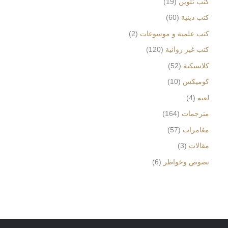
كتب تلوين
19
كتب دينية
60
كتب علمية و موسوعات
2
كتب غير روائية
120
كلاسيكية
52
كوميكس
10
لعبه
4
مترجمات
164
مغامرات
57
مقالات
3
نصوص وخواطر
6