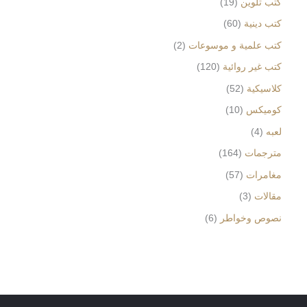
كتب تلوين
19
كتب دينية
60
كتب علمية و موسوعات
2
كتب غير روائية
120
كلاسيكية
52
كوميكس
10
لعبه
4
مترجمات
164
مغامرات
57
مقالات
3
نصوص وخواطر
6