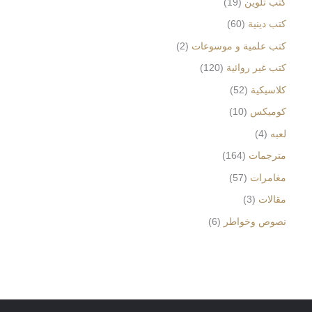
كتب تلوين
19
كتب دينية
60
كتب علمية و موسوعات
2
كتب غير روائية
120
كلاسيكية
52
كوميكس
10
لعبه
4
مترجمات
164
مغامرات
57
مقالات
3
نصوص وخواطر
6