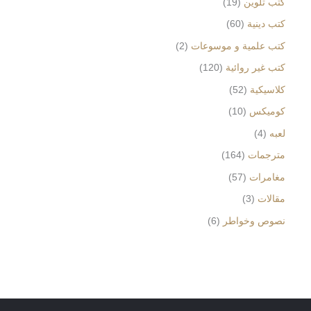
كتب تلوين
19
كتب دينية
60
كتب علمية و موسوعات
2
كتب غير روائية
120
كلاسيكية
52
كوميكس
10
لعبه
4
مترجمات
164
مغامرات
57
مقالات
3
نصوص وخواطر
6