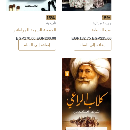
-15%
-15%
جريمة و إثارة
تاريخية
بيت القبطية
الجمعية السرية للمواطنين
EGP
170.00
EGP
200.00
EGP
182.75
EGP
215.00
إضافة إلى السلة
إضافة إلى السلة