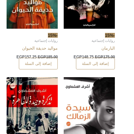
-15%
-15%
روايات إجتماعية
روايات إجتماعية
البارمان
مواليد حديقة الحيوان
EGP
157.25
EGP
185.00
EGP
148.75
EGP
175.00
إضافة إلى السلة
إضافة إلى السلة