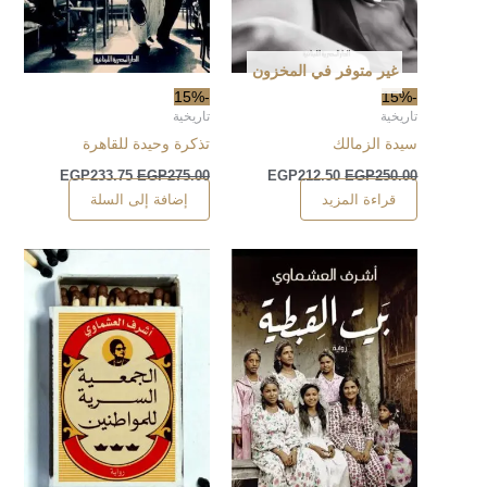
غير متوفر في المخزون
-15%
-15%
تاريخية
تاريخية
سيدة الزمالك
تذكرة وحيدة للقاهرة
EGP
233.75
EGP
275.00
EGP
212.50
EGP
250.00
قراءة المزيد
إضافة إلى السلة