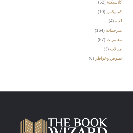
كلاسيكية
52
كوميكس
10
لعبه
4
مترجمات
164
مغامرات
57
مقالات
3
نصوص وخواطر
6