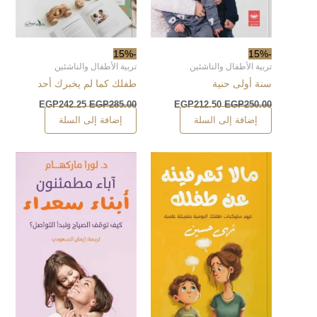
-15%
-15%
تربية الأطفال والناشئين
تربية الأطفال والناشئين
سنة أولى حنية
طفلك كما لم يخبرك أحد
EGP
242.25
EGP
285.00
EGP
212.50
EGP
250.00
إضافة إلى السلة
إضافة إلى السلة