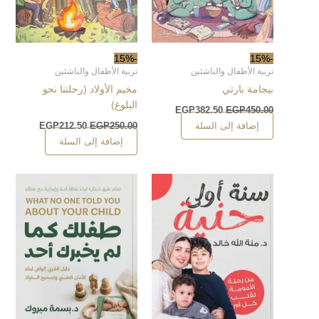
-15%
-15%
تربية الأطفال والناشئين
تربية الأطفال والناشئين
بيجامة بارتي
مخيم الأولاد (رحلتنا نحو
البلوغ)
EGP
382.50
EGP
450.00
إضافة إلى السلة
EGP
212.50
EGP
250.00
إضافة إلى السلة