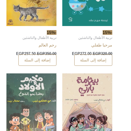
-15%
-15%
تربية الأطفال والناشئين
تربية الأطفال والناشئين
مرحبا طفلي
رحم العالم
EGP
297.50
EGP
350.00
EGP
272.00
EGP
320.00
إضافة إلى السلة
إضافة إلى السلة