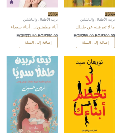
-15%
-15%
تربية الأطفال والناشئين
تربية الأطفال والناشئين
ما لا تعرفينه عن طفلك
آباء مطمئنون… أبناء سعداء
EGP
331.50
EGP
390.00
EGP
255.00
EGP
300.00
إضافة إلى السلة
إضافة إلى السلة