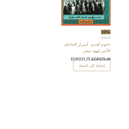
-15%
تاريخية
ناحوم أفندى: أسرار الحاخام
الأخير ليهود مصر
EGP
233.75
EGP
275.00
إضافة إلى السلة